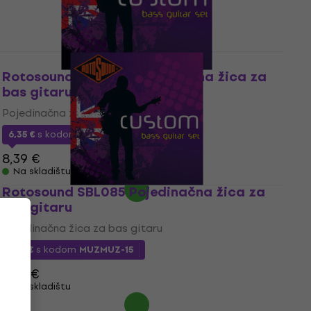
Rotosound SBL080 Pojedinačna žica za
bas gitaru
Pojedinačna žica za bas gitaru
6,35 €
s kodom
MUZMUZ-20
8,39 €
Na skladištu
Rotosound SBL085 Pojedinačna žica za
bas gitaru
Pojedinačna žica za bas gitaru
6,19 €
s kodom
MUZMUZ-15
7,29 €
Na skladištu