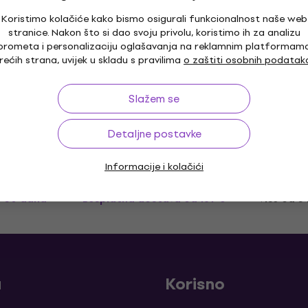
Koristimo kolačiće kako bismo osigurali funkcionalnost naše web
Rotosound SBL095 Pojedinačna žica za
stranice. Nakon što si dao svoju privolu, koristimo ih za analizu
bas gitaru
prometa i personalizaciju oglašavanja na reklamnim platformam
rećih strana, uvijek u skladu s pravilima
o zaštiti osobnih podatak
Pojedinačna žica za bas gitaru
4
/5
8,49 €
Slažem se
Na putu
Detaljne postavke
Informacije i kolačići
o 30 dana
Besplatna dostava
od 169 €
Više od 3
a
Korisno