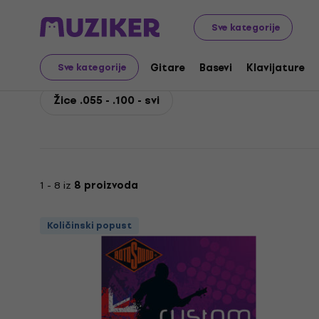
Rotosound
Basevi
Žice za bas gitare
Pojedinačne ž
Sve kategorije
Rotosound Žice .055 - .
Gitare
Basevi
Klavijature
Sve kategorije
Žice .055 - .100 - svi
1 - 8 iz
8 proizvoda
Količinski popust