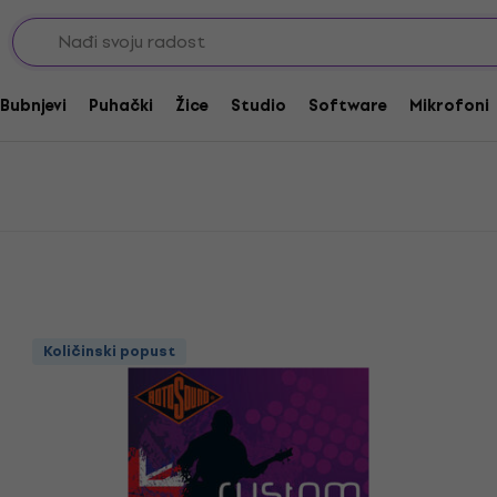
ice za bas gitare
Rotosound Žice .055 - .100
100
Bubnjevi
Puhački
Žice
Studio
Software
Mikrofoni
Količinski popust