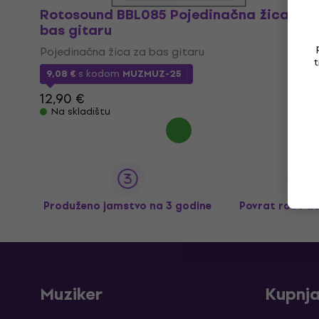
Rotosound BBL085 Pojedinačna žica za
bas gitaru
Pojedinačna žica za bas gitaru
t
9,08 €
s kodom
MUZMUZ-25
12,90 €
Na skladištu
Produženo jamstvo na 3 godine
Povrat robe d
Muziker
Kupnj