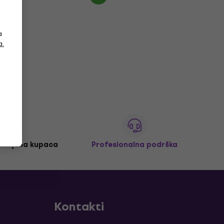
a
a.
 milijuna kupaca
Profesionalna podrška
Kontakti