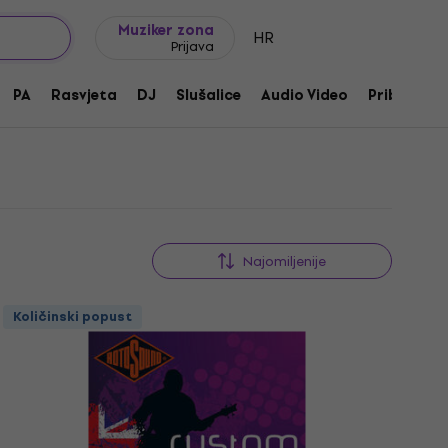
Ideje za poklon
FAQ
Muziker Blog
Muziker zona
HR
Prijava
PA
Rasvjeta
DJ
Slušalice
Audio Video
Pribor
Najomiljenije
Količinski popust