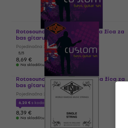
Rotosound SBL065 Pojedinačna žica za
bas gitaru
Pojedinačna žica za bas gitaru
5
/5
8,69 €
Na skladištu
Rotosound SBL090 Pojedinačna žica za
bas gitaru
Pojedinačna žica za bas gitaru
6,20 €
s kodom
MUZMUZ-25
8,39 €
Na skladištu