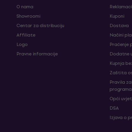
O nama
Reklamaci
Showroomi
Kuponi
Centar za distribuciju
Dostava
Affiliate
Načini pl
Logo
Praćenje 
Pravne informacije
Dodatne u
Kupnja be
Zaštita o
Pravila z
programa 
Opći uvjet
DSA
Izjava o p