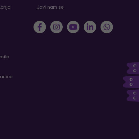
tanja
Javi nam se
mile
ranice