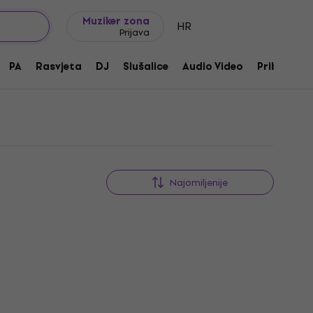
Ideje za poklon
FAQ
Muziker Blog
Muziker zona
HR
Prijava
PA
Rasvjeta
DJ
Slušalice
Audio Video
Pribor
Najomiljenije