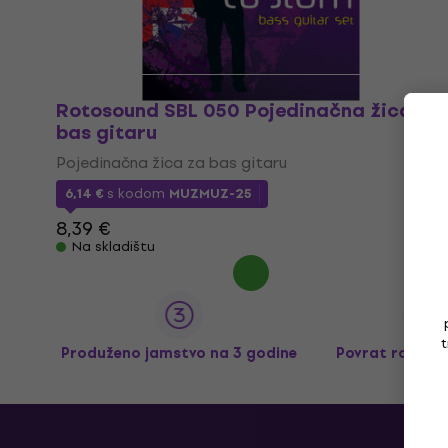
Rotosound SBL 050 Pojedinačna žica za
bas gitaru
Pojedinačna žica za bas gitaru
6,14 €
s kodom
MUZMUZ-25
8,39 €
Na skladištu
t
Produženo jamstvo na 3 godine
Povrat robe d