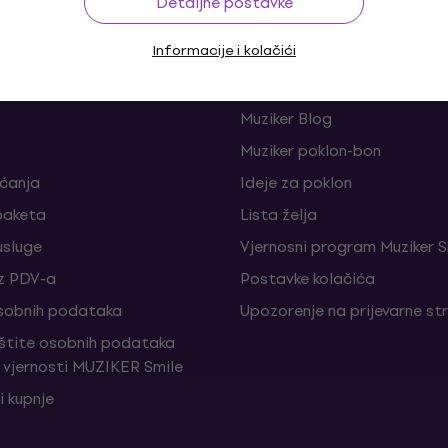
Detaljne postavke
a
Korisno
Informacije i kolačići
je i odustajanja od ugovora
FAQ - Često postavljana pi
Muziker Blog
Muziker poklon-bon
aćanja
Ideje za poklon
paketa
Lista želja
sluge
Vjernosni program Muziker S
z PDV-a
Postavke kolačića
sobnih podataka
Upozorenje na prijevarne st
aštite osobnih podataka
vjernosti MUZIKER Smile
i kupnje