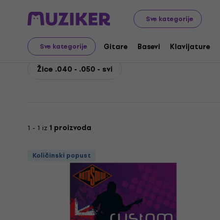
Rotosound
Basevi
Žice za bas gitare
Pojedinačne ž
Sve kategorije
Rotosound Žice .040 - 
Gitare
Basevi
Klavijature
Sve kategorije
Žice .040 - .050 - svi
1 - 1 iz
1 proizvoda
Količinski popust