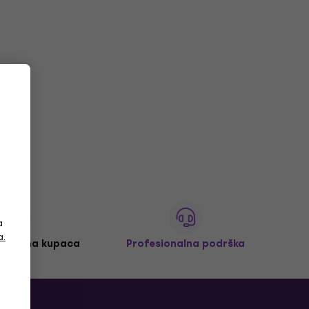
a
a.
 milijuna kupaca
Profesionalna podrška