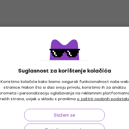
Suglasnost za korištenje kolačića
Koristimo kolačiće kako bismo osigurali funkcionalnost naše web
stranice. Nakon što si dao svoju privolu, koristimo ih za analizu
prometa i personalizaciju oglašavanja na reklamnim platformam
rećih strana, uvijek u skladu s pravilima
o zaštiti osobnih podatak
o 30 dana
Besplatna dostava
od 169 €
Više od 3
Slažem se