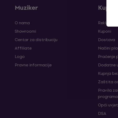
Muziker
Kupnj
O nama
Reklamaci
Showroomi
Kuponi
Centar za distribuciju
Dostava
Affiliate
Načini pl
Logo
Praćenje 
Pravne informacije
Dodatne u
Kupnja be
Zaštita o
Pravila z
programa 
Opći uvjet
DSA