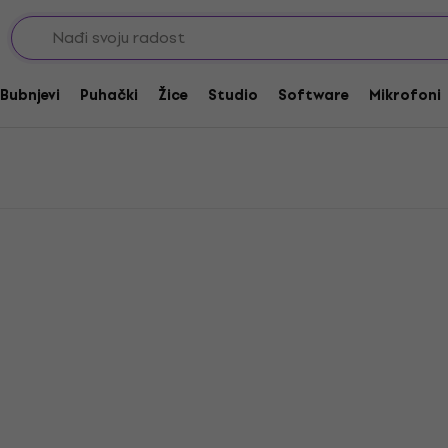
ice za bas gitare
Rotosound Žice .040 - .050
.050
Bubnjevi
Puhački
Žice
Studio
Software
Mikrofoni