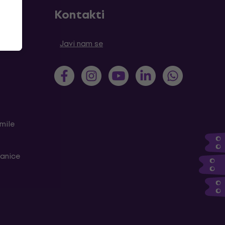
Kontakti
tanja
Javi nam se
mile
ranice