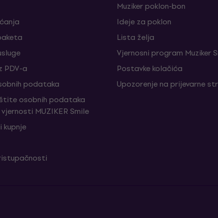
Muziker poklon-bon
aćanja
Ideje za poklon
paketa
Lista želja
sluge
Vjernosni program Muziker S
z PDV-a
Postavke kolačića
sobnih podataka
Upozorenje na prijevarne st
aštite osobnih podataka
vjernosti MUZIKER Smile
i kupnje
ristupačnosti