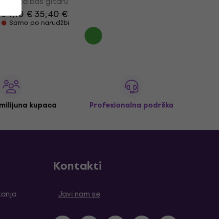
Žice za bas gitaru
34,10 €
35,40 €
Samo po narudžbi
 milijuna kupaca
Profesionalna podrška
Kontakti
tanja
Javi nam se