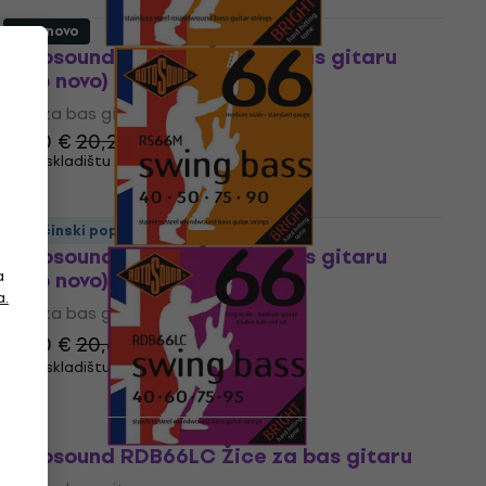
Kao novo
Rotosound RS66LC Žice za bas gitaru
(Kao novo)
Žice za bas gitaru
19,80 €
20,20 €
Na skladištu
Količinski popust
Rotosound RS66M Žice za bas gitaru
a
(Kao novo)
a.
Žice za bas gitaru
17,40 €
20,69 €
- 16 %
Na skladištu
Rotosound RDB66LC Žice za bas gitaru