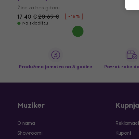
Žice za bas gitaru
17,40 €
20,69 €
- 16 %
Na skladištu
Produženo jamstvo na 3 godine
Povrat robe d
Muziker
Kupnj
O nama
Reklamaci
Showroomi
Kuponi