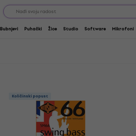
 električnu bas gitaru
Rotosound Set žica 040
0
Bubnjevi
Puhački
Žice
Studio
Software
Mikrofoni
Količinski popust