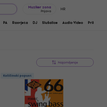
Ideje za poklon
FAQ
Muziker Blog
Muziker zona
HR
Prijava
PA
Rasvjeta
DJ
Slušalice
Audio Video
Pribor
Najomiljenije
Količinski popust