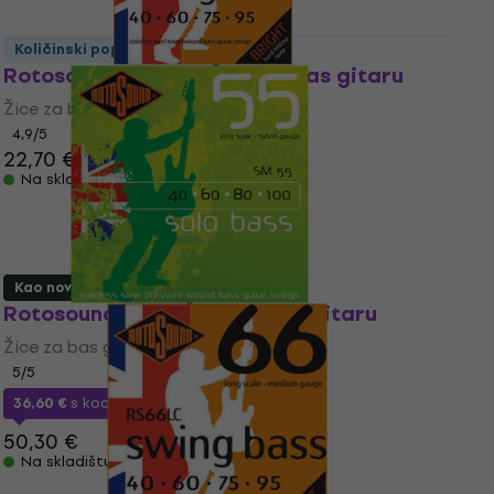
Količinski popust
Rotosound RS66LC Žice za bas gitaru
Žice za bas gitaru
4,9
/5
22,70 €
Na skladištu
Kao novo
Rotosound SM55 Žice za bas gitaru
Žice za bas gitaru
5
/5
36,60 €
s kodom
MUZMUZ-25
50,30 €
Na skladištu