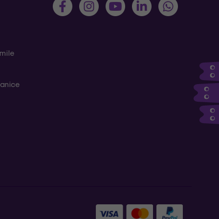
mile
ranice