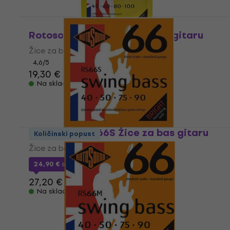
Rotosound RB40 Žice za bas gitaru
Žice za bas gitaru
4,6
/5
19,30 €
Na skladištu
Rotosound RS66S Žice za bas gitaru
Količinski popust
Žice za bas gitaru
24,90 €
s kodom
MUZMUZ-5
27,20 €
Na skladištu