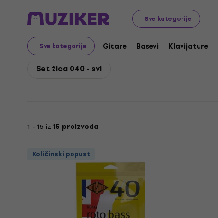
Rotosound
Basevi
Žice za bas gitare
Set 4 žica za
Sve kategorije
Rotosound Set žica 04
Gitare
Basevi
Klavijature
Sve kategorije
Set žica 040 - svi
1 - 15 iz
15 proizvoda
Količinski popust