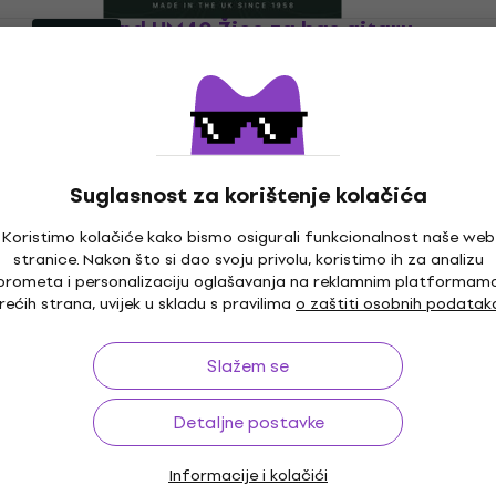
Rotosound UM40 Žice za bas gitaru
Kao novo
Žice za bas gitaru
5
/5
39,90 €
40,90 €
Na skladištu
Suglasnost za korištenje kolačića
Koristimo kolačiće kako bismo osigurali funkcionalnost naše web
Rotosound 832902 (B-Stock) #832902
stranice. Nakon što si dao svoju privolu, koristimo ih za analizu
prometa i personalizaciju oglašavanja na reklamnim platformam
Žice za bas gitaru
rećih strana, uvijek u skladu s pravilima
o zaštiti osobnih podatak
35,20 €
49,80 €
- 29 %
Na skladištu
Slažem se
Detaljne postavke
Rotosound NXB40 Žice za bas gitaru
Žice za bas gitaru
Informacije i kolačići
4,2
/5