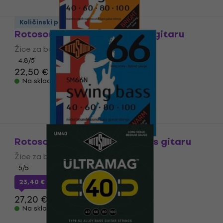
Količinski popust
Rotosound SM66 Žice za bas gitaru
Žice za bas gitaru
4,8
/5
22,50 €
Na skladištu
Rotosound SM66N Žice za bas gitaru
Žice za bas gitaru
5
/5
23,40 €
s kodom
MUZMUZ-10
27,20 €
Na skladištu