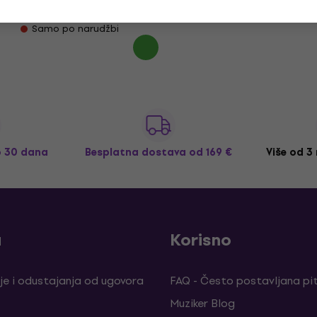
52,40 €
Samo po narudžbi
o 30 dana
Besplatna dostava
od 169 €
Više od 3
a
Korisno
je i odustajanja od ugovora
FAQ - Često postavljana pi
Muziker Blog