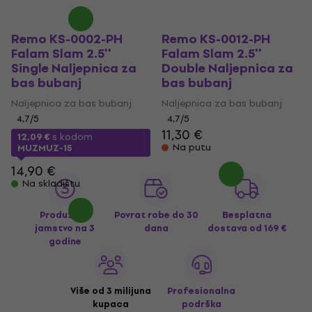
Remo KS-0002-PH
Remo KS-0012-PH
Falam Slam 2.5''
Falam Slam 2.5''
Single Naljepnica za
Double Naljepnica za
bas bubanj
bas bubanj
Naljepnica za bas bubanj
Naljepnica za bas bubanj
4,7
/5
4,7
/5
11,30 €
12,09 €
s kodom
Na putu
MUZMUZ-15
14,90 €
Na skladištu
Produženo
Povrat robe do 30
Besplatna
jamstvo na 3
dana
dostava
od 169 €
godine
Više od 3 milijuna
Profesionalna
kupaca
podrška