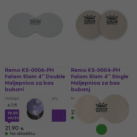
Remo KS-0006-PH
Remo KS-0004-PH
Falam Slam 4'' Double
Falam Slam 4'' Single
Naljepnica za bas
Naljepnica za bas
bubanj
bubanj
Naljepnica za bas bubanj
Naljepnica za bas bubanj
4,7
/5
4,7
/5
21,90 €
18,50 €
s kodom
Na skladištu
MUZMUZ-15
21,90 €
Na skladištu