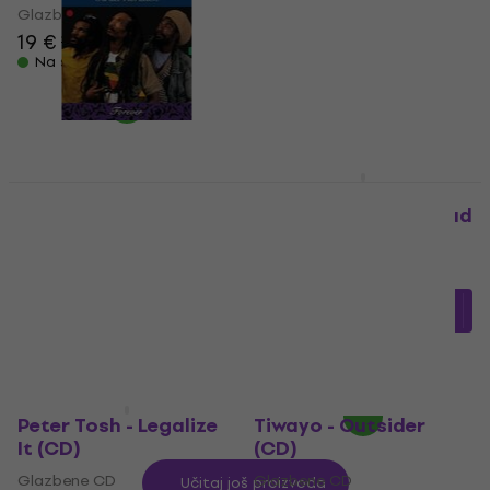
Glazbene CD
Glazbene CD
19 €
19,40 €
20,60 €
21,90 €
Na skladištu
Na skladištu
Israel Vibration -
Various Artists - Don
Forever (CD)
Letts: The Rebel Dread
(CD)
Glazbene CD
Glazbene CD
23 €
Na skladištu
15,26 €
s kodom
MUZMUZ-20
19,90 €
Na skladištu
Peter Tosh - Legalize
Tiwayo - Outsider
It (CD)
(CD)
Glazbene CD
Glazbene CD
Učitaj još proizvoda