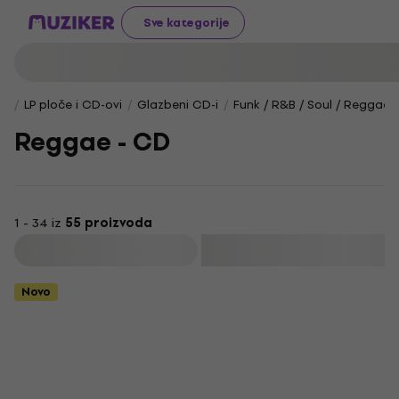
Sve kategorije
LP ploče i CD-ovi
Glazbeni CD-i
Funk / R&B / Soul / Reggae
Reggae - CD
1 - 34 iz
55 proizvoda
Filtrirati
Novo