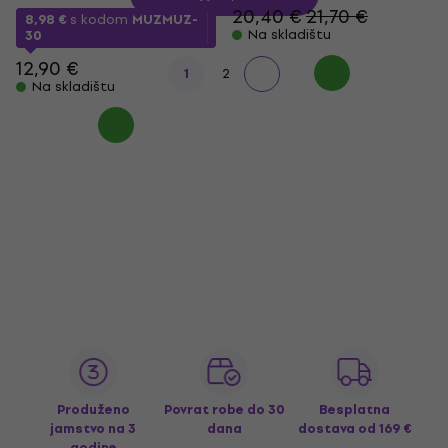
20,40 €
21,70 €
8,98 €
s kodom
MUZMUZ-
Na skladištu
30
12,90 €
1
2
Na skladištu
Produženo
Povrat robe do 30
Besplatna
jamstvo na 3
dana
dostava
od 169 €
godine