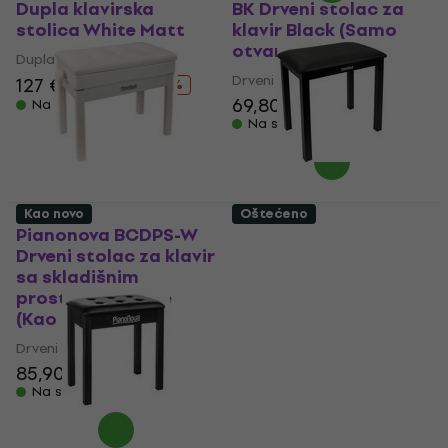
Dupla klavirska
BK Drveni stolac za
stolica White Matt
klavir Black (Samo
otvarano)
Dupla klavirska stolica
Drveni stolac za klavir
127 €
169 €
- 25 %
69,80 €
Na skladištu
Na skladištu
Kao novo
Oštećeno
Pianonova BCDPS-W
Pianonova PS2025BLK
Drveni stolac za klavir
Metalna klavirska
sa skladišnim
stolica Black (Kao
prostorom White
novo)
(Kao novo)
Metalna klavirska stolica
Drveni stolac za klavir
29,60 €
85,90 €
88 €
Na skladištu
Na skladištu