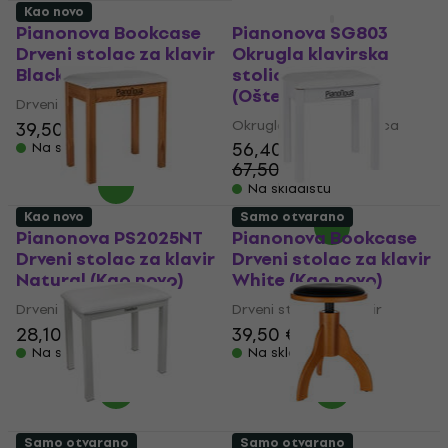
Kao novo
Kao novo
Pianonova Bookcase
Pianonova SG803
Drveni stolac za klavir
Okrugla klavirska
Black (Kao novo)
stolica White
(Oštećeno)
Drveni stolac za klavir
Okrugla klavirska stolica
39,50 €
56,40 €
Na skladištu
67,50 €
- 16 %
Na skladištu
Kao novo
Samo otvarano
Pianonova PS2025NT
Pianonova Bookcase
Drveni stolac za klavir
Drveni stolac za klavir
Natural (Kao novo)
White (Kao novo)
Drveni stolac za klavir
Drveni stolac za klavir
28,10 €
29,20 €
39,50 €
Na skladištu
Na skladištu
Samo otvarano
Samo otvarano