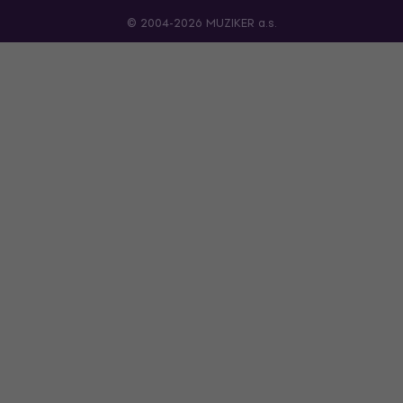
© 2004-2026 MUZIKER a.s.