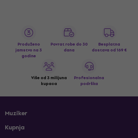
Produženo
Povrat robe do 30
Besplatna
jamstvo na 3
dana
dostava
od 169 €
godine
Više od 3 milijuna
Profesionalna
kupaca
podrška
Muziker
Kupnja