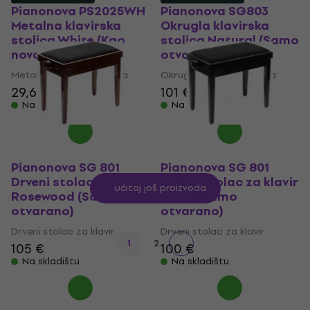
Pianonova PS2025WH
Pianonova SG803
Metalna klavirska
Okrugla klavirska
stolica White (Kao
stolica Natural (Samo
novo)
otvarano)
Metalna klavirska stolica
Okrugla klavirska stolica
29,60 €
101 €
103,95 €
Na skladištu
Na skladištu
Pianonova SG 801
Pianonova SG 801
Drveni stolac za klavir
Drveni stolac za klavir
Učitaj još proizvoda
Rosewood (Samo
Black (Samo
otvarano)
otvarano)
Drveni stolac za klavir
Drveni stolac za klavir
1
2
105 €
100 €
Na skladištu
Na skladištu