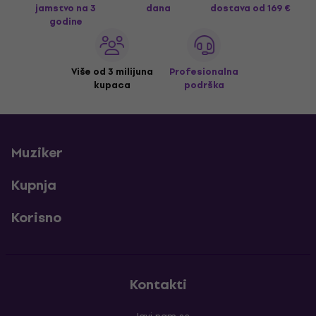
jamstvo na 3
dana
dostava
od 169 €
godine
Više od 3 milijuna
Profesionalna
kupaca
podrška
Muziker
Kupnja
Korisno
Kontakti