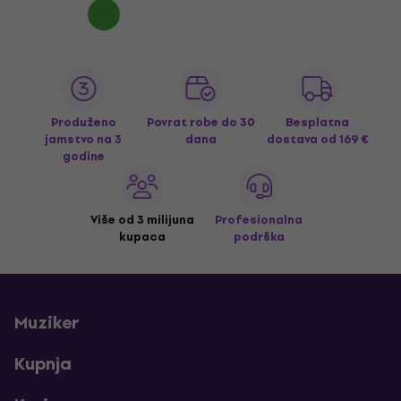
Produženo
Povrat robe do 30
Besplatna
jamstvo na 3
dana
dostava
od 169 €
godine
Više od 3 milijuna
Profesionalna
kupaca
podrška
Muziker
Kupnja