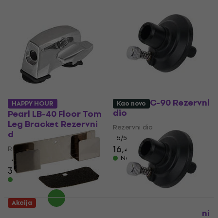
Pearl HHC-90 Rezervni
HAPPY HOUR
Kao novo
dio
Pearl LB-40 Floor Tom
Leg Bracket Rezervni
Rezervni dio
dio
5
/5
16,40 €
17,90 €
Rezervni dio
Na skladištu
4
/5
37 €
Na skladištu
Akcija
Pearl HPP-2 Rezervni
Pearl HHC-90 Rezervni