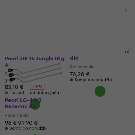
dio
dio (Kao novo)
Rezervni dio
Rezervni dio
13,60 €
14,40 €
4
/5
10,50 €
Na skladištu
Na skladištu
Pearl CCA-5H Rezervni
dio
Pearl JG-16 Jungle Gig
Adapter Rezervni dio
Rezervni dio
76,20 €
Rezervni dio
75,70 €
Samo po narudžbi
83,10 €
- 9 %
Na zalihi kod dobavljača
Pearl LG-40/3
Rezervni dio
Rezervni dio
96 €
99,90 €
Samo po narudžbi