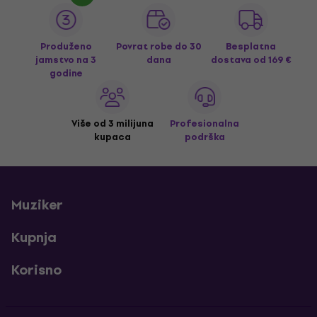
Produženo
Povrat robe do 30
Besplatna
jamstvo na 3
dana
dostava
od 169 €
godine
Više od 3 milijuna
Profesionalna
kupaca
podrška
Muziker
Kupnja
Korisno