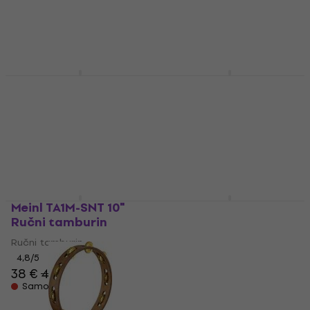
Meinl TA2V-WB Vintage
Meinl TA2VM-WB 10''
10" Ručni tamburin
10" Ručni tamburin
Ručni tamburin
Ručni tamburin
5
/5
5
/5
49,30 €
49 €
Na putu
Samo po narudžbi
Meinl TA1M-SNT 10"
Meinl TMT1B Black
Ručni tamburin
Ručni tamburin
Ručni tamburin
Ručni tamburin
4,8
/5
4,8
/5
38 €
40,50 €
65 €
Samo po narudžbi
Samo po narudžbi