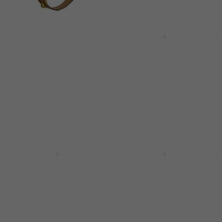
Meinl TA1V-WB Vintage
Meinl TMT1BK Black
10" Ručni tamburin
Ručni tamburin
Ručni tamburin
Ručni tamburin
5
/5
4,8
/5
39,70 €
41 €
Samo po narudžbi
Na putu
Meinl TMT1M-WH
Meinl CTA2WB
White Ručni tamburin
Compact Natural 8"
Ručni tamburin
Ručni tamburin
Ručni tamburin
5
/5
56 €
4,3
/5
31,70 €
Na zalihi kod dobavljača