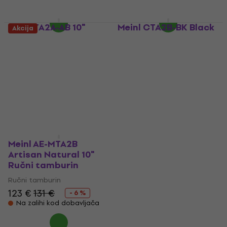
Na zalihi kod dobavljača
Na zalihi kod dobavljača
Meinl TA2A-AB 10"
Meinl CTA2B-BK Black
Akcija
Ručni tamburin
8" Ručni tamburin
Ručni tamburin
Ručni tamburin
38,50 €
51,70 €
Na zalihi kod dobavljača
Na zalihi kod dobavljača
Meinl AE-MTA2B
Artisan Natural 10"
Ručni tamburin
Ručni tamburin
123 €
131 €
- 6 %
Na zalihi kod dobavljača