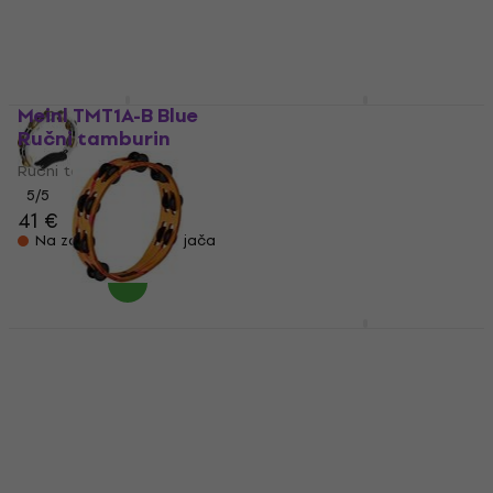
Ručni tamburin
Ručni tamburin
5
/5
4,8
/5
58 €
58,80 €
32 €
Samo po narudžbi
Na zalihi kod dobavljača
Meinl TMT1A-B Blue
Meinl TA2M-SNT 10"
Ručni tamburin
Ručni tamburin
Ručni tamburin
Ručni tamburin
5
/5
4,1
/5
41 €
49 €
Na zalihi kod dobavljača
Samo po narudžbi
Meinl VR-TA2-ROM
Meinl TA1B-AB 10"
VivaRhythm
Ručni tamburin
Red/Orange 10" Ručni
Ručni tamburin
tamburin
5
/5
Ručni tamburin
41,90 €
46,90 €
47,50 €
Na zalihi kod dobavljača
Na zalihi kod dobavljača