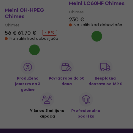
Meinl LC60HF Chimes
Meinl CH-HPEG
Chimes
Chimes
230 €
Chimes
Na zalihi kod dobavljača
56 €
61,70 €
- 9 %
Na zalihi kod dobavljača
Produženo
Povrat robe do 30
Besplatna
jamstvo na 3
dana
dostava
od 169 €
godine
Više od 3 milijuna
Profesionalna
kupaca
podrška