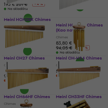
193 €
201 €
- 4 %
Na skladištu
Meinl HCH2BK Chimes
Meinl HCH2BK Chimes
Chimes
(Kao novo)
5
/5
95 €
Chimes
Na skladištu
83,80 €
94,05 €
- 11 %
Na skladištu
Meinl CH27 Chimes
Meinl CH-H24 Chimes
Chimes
Chimes
58 €
61,50 €
4,8
/5
91,20 €
Na zalihi kod dobavljača
Na putu
Meinl CH66HF Chimes
Meinl CH33HF Chimes
Chimes
Chimes