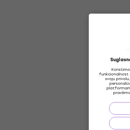
Suglasno
Koristimo
funkcionalnost 
svoju privolu
personaliz
platformama
pravilim