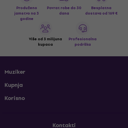
Produženo
Povrat robe do 30
Besplatna
jamstvo na 3
dana
dostava
od 169 €
godine
Više od 3 milijuna
Profesionalna
kupaca
podrška
Muziker
Kupnja
Korisno
Kontakti