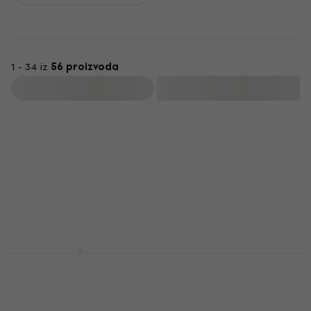
1 - 34 iz
56 proizvoda
Filtrirati
Marshall MG15G
Marshall DSL20CR
Gitarsko combo
Tube combo pojačalo
pojačalo
Tube combo pojačalo
Gitarsko combo pojačalo
4,8
/5