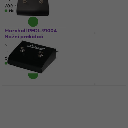
766 €
3,7
/5
43,20 €
Na skladištu
Na skladištu
Marshall PEDL-91004
Nožni prekidač
Marshall Origin 20C
Tube combo pojačalo
Nožni prekidač
4,4
/5
Tube combo pojačalo
61 €
5
/5
Na skladištu
549 €
637 €
- 14 %
Na skladištu
Marshall PEDL 91003
Marshall Studio
Nožni prekidač
Classic SC20C Tube
combo pojačalo
Nožni prekidač
Tube combo pojačalo
4,7
/5
59 €
5
/5
1.109 €
Na skladištu
Na skladištu