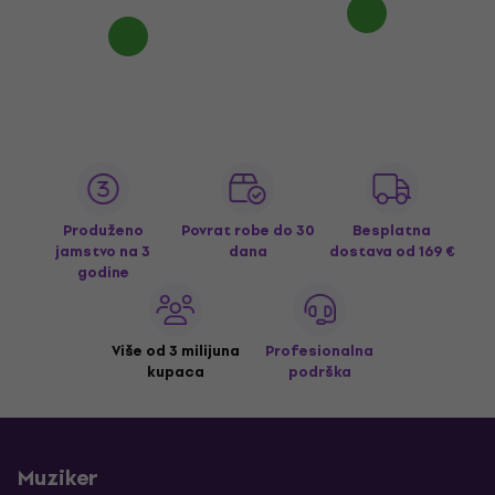
Produženo
Povrat robe do 30
Besplatna
jamstvo na 3
dana
dostava
od 169 €
godine
Više od 3 milijuna
Profesionalna
kupaca
podrška
Muziker