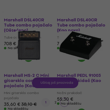
Na skladištu
Na skladištu
Kao novo
Kao novo
Marshall DSL40CR
Marshall DSL40CR
Tube combo pojačalo
Tube combo pojačalo
(Oštećeno)
(Kao novo)
Tube combo pojačalo
Tube combo pojačalo
708 €
708 €
Na skladištu
Na skladištu
Marshall MS-2 C Mini
Marshall PEDL 91003
gitarsklo combo
Nožni prekidač (Kao
Učitaj još proizvoda
pojačalo (Kao novo)
novo)
Mini gitarsklo combo
Nožni prekidač
pojačalo
55,30 €
1
2
35,60 €
38,10 €
Na skladištu
Na skladištu