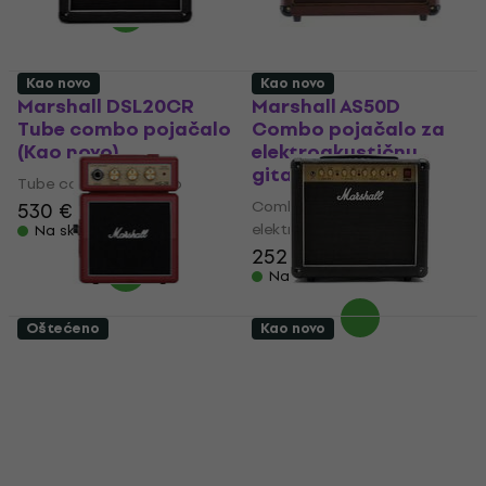
Kao novo
Kao novo
Marshall DSL20CR
Marshall AS50D
Tube combo pojačalo
Combo pojačalo za
(Kao novo)
elektroakustičnu
gitaru (Kao novo)
Tube combo pojačalo
Combo pojačalo za
530 €
549 €
elektroakustičnu gitaru
Na skladištu
252 €
Na skladištu
Oštećeno
Kao novo
Marshall MS-2R Mini
Marshall DSL5CR Tube
gitarsklo combo
combo pojačalo (Kao
pojačalo (Kao novo)
novo)
Mini gitarsklo combo
Tube combo pojačalo
pojačalo
345 €
362,34 €
35,40 €
38 €
- 5 %