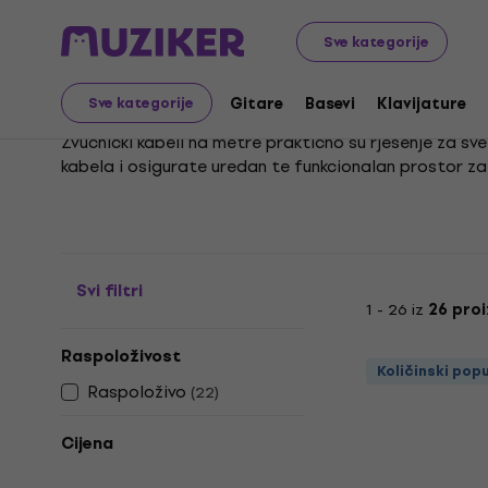
Glazbeni instrumenti
Pribor
Kablovi, konektori i adapt
Sve kategorije
Kablovi za zvučnike, m
Gitare
Basevi
Klavijature
Sve kategorije
Zvučnički kabeli na metre praktično su rješenje za sv
kabela i osigurate uredan te funkcionalan prostor za
Kupovinom kabela točno određene duljine postižete o
zapetljane kabele i uživajte u čistom zvuku bez komp
Svi filtri
1 - 26 iz
26 pro
Raspoloživost
Količinski pop
Raspoloživo
(
22
)
Cijena