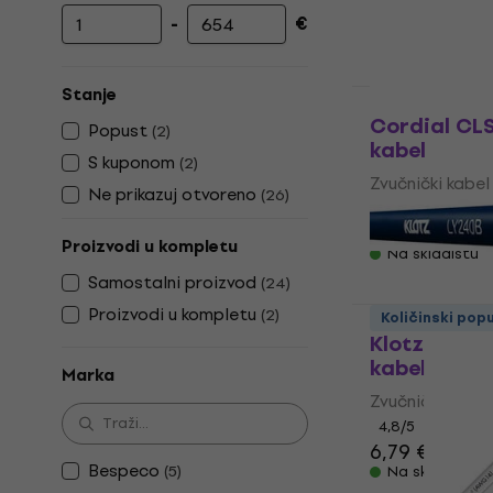
-
€
Najniža cijena
Najviša cijena
Stanje
Količinski pop
Cordial CLS
Popust
(
2
)
kabel
S kuponom
(
2
)
Zvučnički kabel
Ne prikazuj otvoreno
(
26
)
4,9
/5
3,09 €
Proizvodi u kompletu
Na skladištu
Samostalni proizvod
(
24
)
Proizvodi u kompletu
(
2
)
Količinski pop
Klotz LY240
kabel
Marka
Zvučnički kabel
4,8
/5
6,79 €
Bespeco
(
5
)
Na skladištu