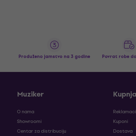
Produženo jamstvo na 3 godine
Povrat robe d
Muziker
Kupnj
O nama
Reklamaci
Showroomi
Kuponi
Centar za distribuciju
Dostava