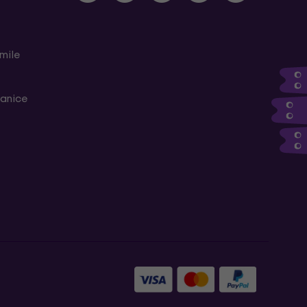
mile
ranice