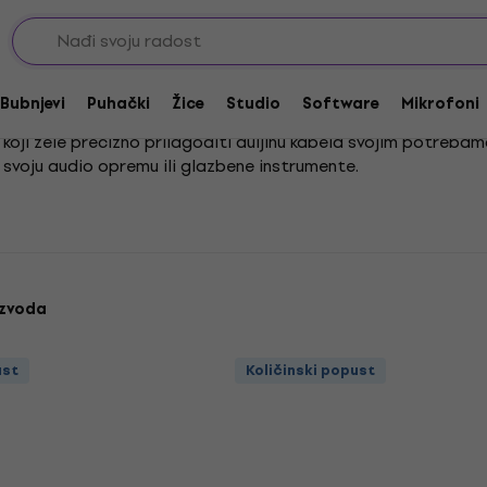
eri
Kablovi, metražni
Kablovi za zvučnike, metražni
etražni
Bubnjevi
Puhački
Žice
Studio
Software
Mikrofoni
e koji žele precizno prilagoditi duljinu kabela svojim potre
 svoju audio opremu ili glazbene instrumente.
ptimalnu povezanost i besprijekornu kvalitetu zvuka u svom 
romisa.
izvoda
ust
Količinski popust