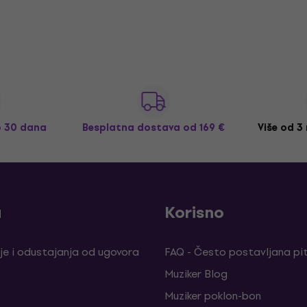
o 30 dana
Besplatna dostava
od 169 €
Više od 3
a
Korisno
je i odustajanja od ugovora
FAQ - Često postavljana pi
Muziker Blog
Muziker poklon-bon