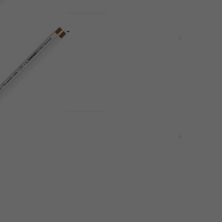
ust
Količinski popust
le Tribun 425-
Bespeco B-FLEX400 Zvuč
čki kabel
kabel
Zvučnički kabel
5,59 €
Na skladištu
ust
Količinski popust
le Tribun 415-0310
Bespeco B-FLEX150 Zvuč
abel
kabel
Zvučnički kabel
4,9
/5
2,89 €
Na skladištu