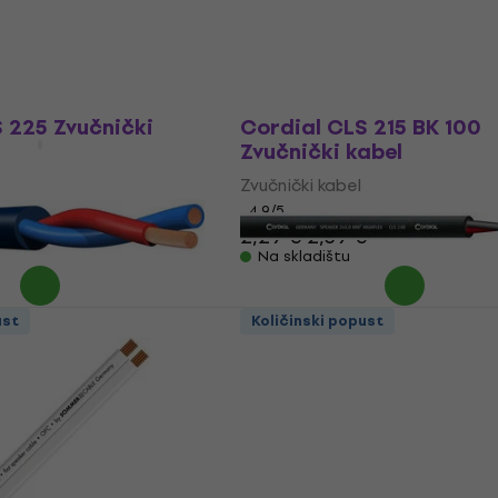
ust
Količinski popust
 225 Zvučnički
Cordial CLS 215 BK 100
Zvučnički kabel
Zvučnički kabel
4,9
/5
2,29 €
2,39 €
Na skladištu
ust
Količinski popust
TBL Zvučnički
Cordial CLS 240 BK 100
Zvučnički kabel
Zvučnički kabel
4,8
/5
5,59 €
Na skladištu