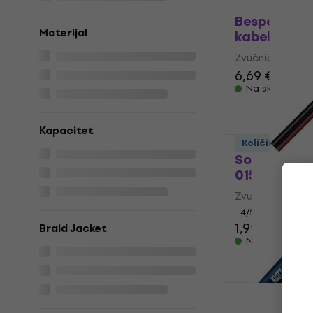
Količinski pop
Bespeco B-
Materijal
kabel
Zvučnički kabel
6,69 €
Na skladištu
Kapacitet
Količinski pop
Sommer Cab
0150-SW Zvu
Zvučnički kabel
4
/5
1,99 €
Braid Jacket
Na skladištu
Klotz LY215