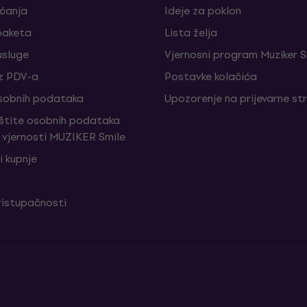
aćanja
Ideje za poklon
paketa
Lista želja
sluge
Vjernosni program Muziker S
z PDV-a
Postavke kolačića
sobnih podataka
Upozorenje na prijevarne st
aštite osobnih podataka
vjernosti MUZIKER Smile
i kupnje
ristupačnosti