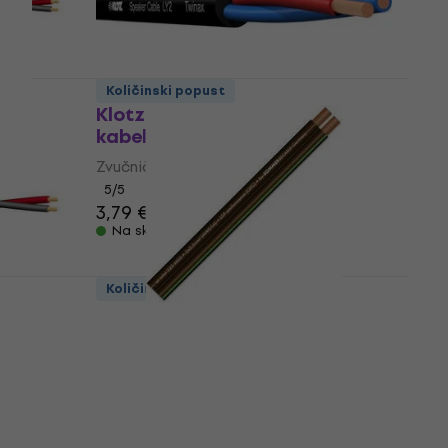
Količinski popust
Klotz LY225TSW Zvučnički
kabel
Zvučnički kabel
5
/5
3,79 €
3,89 €
Na skladištu
Količinski popust
Sommer Cable Orbit 225 425-
0151 Zvučnički kabel
Zvučnički kabel
5
/5
5,59 €
Na skladištu