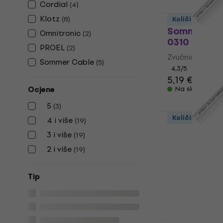
Cordial
(
4
)
Klotz
(
8
)
Količinski pop
Sommer Cab
Omnitronic
(
2
)
0310 Zvučni
PROEL
(
2
)
Zvučnički kabel
Sommer Cable
(
5
)
4,3
/5
5,19 €
Ocjene
Na skladištu
5
(
3
)
Količinski pop
4 i više
(
19
)
Sommer Cab
3 i više
(
19
)
Zvučnički k
2 i više
(
19
)
Zvučnički kabel
4
/5
Tip
3,89 €
Na skladištu