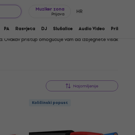
Ideje za poklon
FAQ
Muziker Blog
Muziker zona
HR
Prijava
PA
Rasvjeta
DJ
Slušalice
Audio Video
Pribor
bama. Ovakav pristup omogućuje vam da izbjegnete višak
glazbenom ili audio sustavu. Zaboravite na
Najomiljenije
Količinski popust