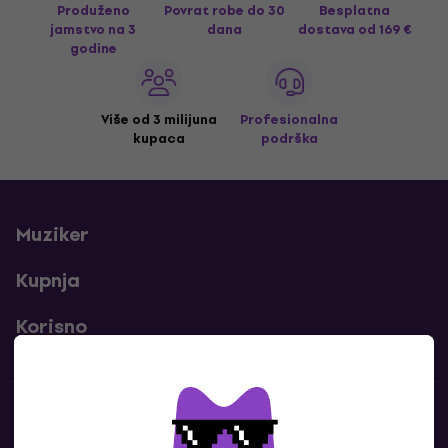
Produženo
Povrat robe do 30
Besplatna
jamstvo na 3
dana
dostava
od 169 €
godine
Više od 3 milijuna
Profesionalna
kupaca
podrška
Muziker
Kupnja
Korisno
Kontakti