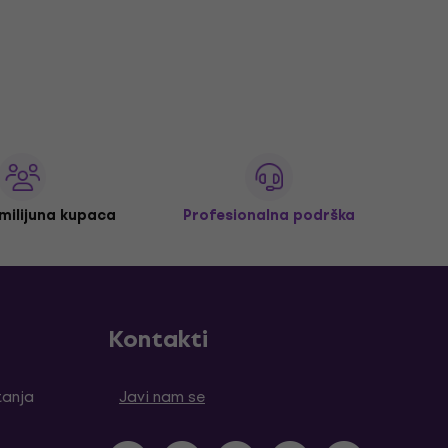
 milijuna kupaca
Profesionalna podrška
Kontakti
tanja
Javi nam se