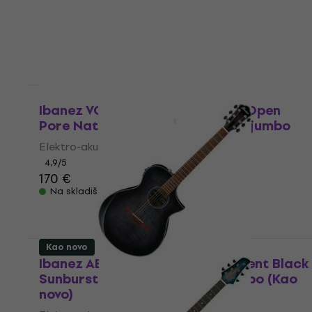
Na skladištu
Kao novo
Ibanez VC44CE-OPN Basic SET Open
Pore Natural Elektro-akustična jumbo
Elektro-akustična jumbo
4,9
/5
170 €
Na skladištu
Kao novo
Ibanez AEWC400-TKS Transparent Black
Sunburst Elektro-akustična jumbo (Kao
novo)