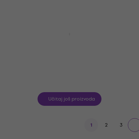
Na skladištu
Ibanez AEG50-IBH Basic SET Indigo Blue
Burst Elektro-akustična jumbo
Elektro-akustična jumbo
5
/5
371 €
Na skladištu
Učitaj još proizvoda
2
3
1