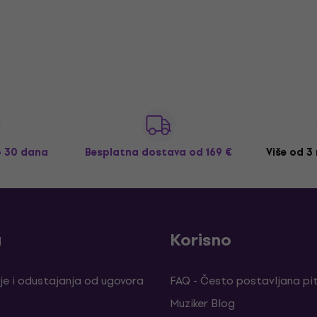
o 30 dana
Besplatna dostava
od 169 €
Više od 3
a
Korisno
je i odustajanja od ugovora
FAQ - Često postavljana pi
Muziker Blog