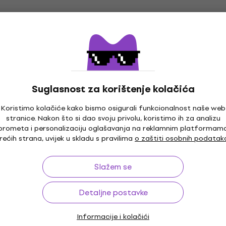
Elektro-akustična jumbo
520 €
544 €
- 4 %
Na skladištu
Basic SET
Ibanez AEWC16QA-TKH Basic SET
Transparent Black Sunburst Elektro-
Suglasnost za korištenje kolačića
akustična jumbo
Koristimo kolačiće kako bismo osigurali funkcionalnost naše web
Elektro-akustična jumbo
stranice. Nakon što si dao svoju privolu, koristimo ih za analizu
418 €
prometa i personalizaciju oglašavanja na reklamnim platformam
Na skladištu
rećih strana, uvijek u skladu s pravilima
o zaštiti osobnih podatak
Slažem se
Standard SET
Ibanez PC12MHCE-OPN Basic SET Open
Detaljne postavke
Pore Natural Elektro-akustična jumbo
Elektro-akustična jumbo
Informacije i kolačići
4,8
/5