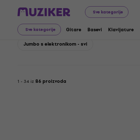
Ibanez
Gitare
Elektro-akustične gitare
Ibanez Jumb
Sve kategorije
Ibanez Jumbo s elektr
Gitare
Basevi
Klavijature
Sve kategorije
Jumbo s elektronikom - svi
1 - 34 iz
86 proizvoda