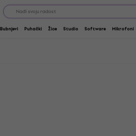
o s elektronikom
onikom
Bubnjevi
Puhački
Žice
Studio
Software
Mikrofoni