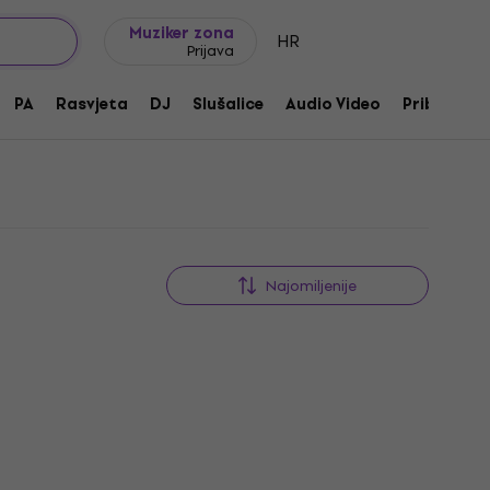
Ideje za poklon
FAQ
Muziker Blog
Muziker zona
HR
Prijava
PA
Rasvjeta
DJ
Slušalice
Audio Video
Pribor
Najomiljenije