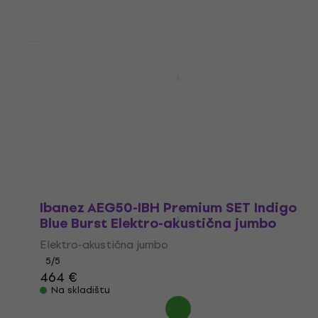
Na skladištu
Premium SET
Ibanez AEWC16QA-TKH Premium SET
Transparent Black Sunburst Elektro-
akustična jumbo
Elektro-akustična jumbo
518 €
Na skladištu
Ibanez AEG50-IBH Premium SET Indigo
Blue Burst Elektro-akustična jumbo
Elektro-akustična jumbo
5
/5
464 €
Na skladištu