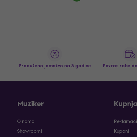
Produženo jamstvo na 3 godine
Povrat robe d
Muziker
Kupnj
O nama
Reklamaci
Showroomi
Kuponi