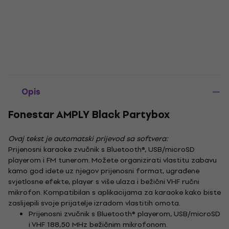
Opis
Fonestar AMPLY Black Partybox
Ovaj tekst je automatski prijevod sa softvera:
Prijenosni karaoke zvučnik s Bluetooth®, USB/microSD
playerom i FM tunerom. Možete organizirati vlastitu zabavu
kamo god idete uz njegov prijenosni format, ugrađene
svjetlosne efekte, player s više ulaza i bežični VHF ručni
mikrofon. Kompatibilan s aplikacijama za karaoke kako biste
zaslijepili svoje prijatelje izradom vlastitih omota.
Prijenosni zvučnik s Bluetooth® playerom, USB/microSD
i VHF 188,50 MHz bežičnim mikrofonom.