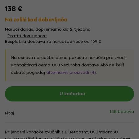
138 €
Na zalihi kod dobavljača
Naruči danas, dopremamo do 2 tjedana
Pratiti dostupnost
Besplatna dostava za narudžbe veće od 169 €
Na osnovu narudžbe ćemo pokušati naručiti proizvod.
Kontaktirati ćemo te u vezi roka dostave. Ako ne želiš
čekati, pogledaj
alternaivni proizvodi (4)
.
U košaricu
138 bodova
Pitaj
Prijenosni karaoke zvučnik s Bluetooth®, USB/microSD
playerom i FM tunerom. Možete organizirati vlastitu zabavu