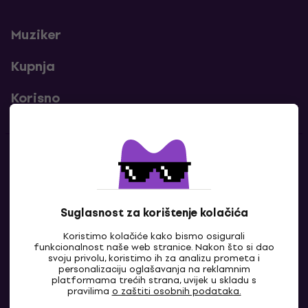
Muziker
Kupnja
Korisno
Kontakti
Javi nam se
Suglasnost za korištenje kolačića
Koristimo kolačiće kako bismo osigurali
funkcionalnost naše web stranice. Nakon što si dao
svoju privolu, koristimo ih za analizu prometa i
personalizaciju oglašavanja na reklamnim
platformama trećih strana, uvijek u skladu s
pravilima
o zaštiti osobnih podataka.