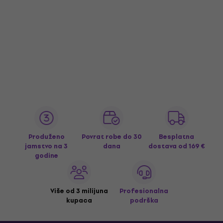
Produženo
Povrat robe do 30
Besplatna
jamstvo na 3
dana
dostava
od 169 €
godine
Više od 3 milijuna
Profesionalna
kupaca
podrška