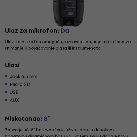
Ulaz za mikrofon:
Da
Ulaz za mikrofon omogućuje izravno spajanje mikrofona za
snimanje ili pojačavanje glasa ili instrumenata.
Ulazi
Jack 6,3 mm
Micro SD
USB
AUX
Niskotonac:
8"
Zahvaljujući 8" bas wooferu, uživat ćete u dubokom,
bogatom i dinamičnom basu koji vašem zvuku dodaje novu