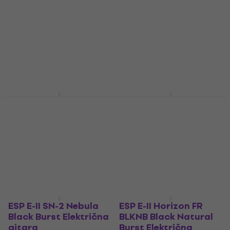
Tiger Eye Amber Fade
Yellow with Sunburst
Električna gitara
Tiger Graphic
Električna gitara
Električna gitara
Električna gitara
3.099 €
6.939 €
Samo po narudžbi
Samo po narudžbi
ESP George Lynch
ESP Ron Wood Black
Black with Skulls and
Električna gitara
Snakes Graphic
Električna gitara
Električna gitara
4.549 €
Električna gitara
Samo po narudžbi
6.519 €
Samo po narudžbi
ESP E-II SN-2 Nebula
ESP E-II Horizon FR
Black Burst Električna
BLKNB Black Natural
gitara
Burst Električna