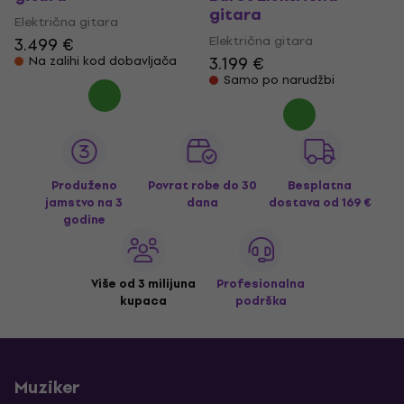
gitara
Električna gitara
Električna gitara
3.499 €
3.199 €
Na zalihi kod dobavljača
Samo po narudžbi
Produženo
Povrat robe do 30
Besplatna
jamstvo na 3
dana
dostava
od 169 €
godine
Više od 3 milijuna
Profesionalna
kupaca
podrška
Muziker