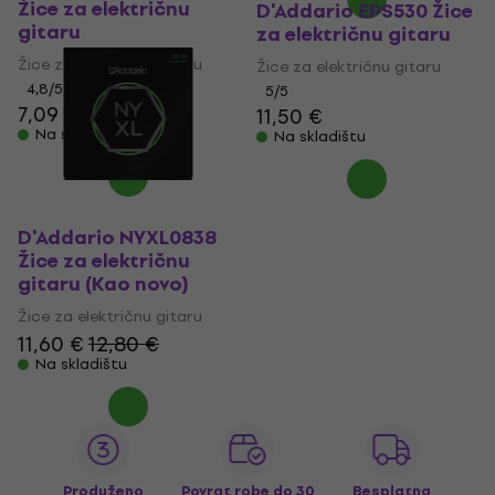
Žice za električnu
D'Addario EPS530 Žice
gitaru
za električnu gitaru
Žice za električnu gitaru
Žice za električnu gitaru
4,8
/5
5
/5
7,09 €
11,50 €
Na skladištu
Na skladištu
D'Addario NYXL0838
Žice za električnu
gitaru (Kao novo)
Žice za električnu gitaru
11,60 €
12,80 €
Na skladištu
Produženo
Povrat robe do 30
Besplatna