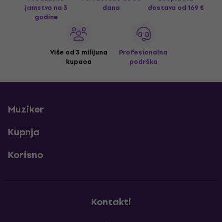
jamstvo na 3
dana
dostava
od 169 €
godine
Više od 3 milijuna
Profesionalna
kupaca
podrška
Muziker
Kupnja
Korisno
Kontakti