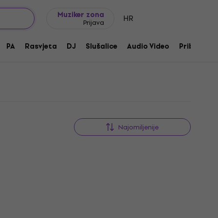
Ideje za poklon
FAQ
Muziker Blog
Muziker zona
HR
Prijava
PA
Rasvjeta
DJ
Slušalice
Audio Video
Pribor
Najomiljenije