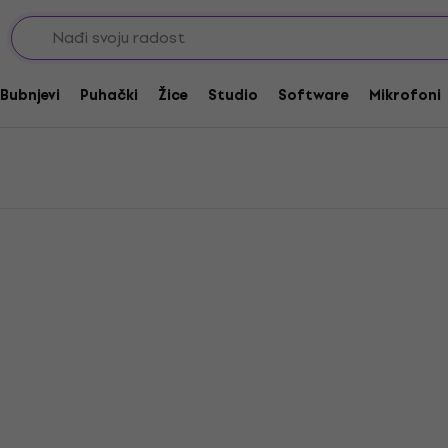
gitare
D'Addario Setovi od 7 žica
ica
Bubnjevi
Puhački
Žice
Studio
Software
Mikrofoni