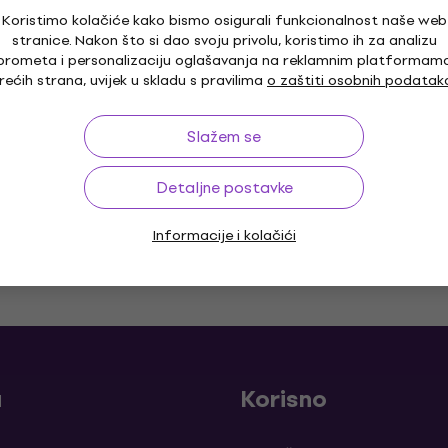
Koristimo kolačiće kako bismo osigurali funkcionalnost naše web
D'Addario NYXL1059 Žice za električnu
stranice. Nakon što si dao svoju privolu, koristimo ih za analizu
gitaru (Kao novo)
prometa i personalizaciju oglašavanja na reklamnim platformam
rećih strana, uvijek u skladu s pravilima
o zaštiti osobnih podatak
Žice za električnu gitaru
14,20 €
15 €
Na skladištu
Slažem se
Detaljne postavke
Informacije i kolačići
o 30 dana
Besplatna dostava
od 169 €
Više od 3
a
Korisno