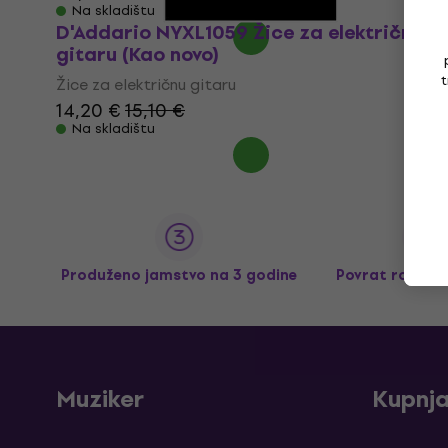
Na skladištu
D'Addario NYXL1059 Žice za električnu
gitaru (Kao novo)
t
Žice za električnu gitaru
14,20 €
15,10 €
Na skladištu
Produženo jamstvo na 3 godine
Povrat robe d
Muziker
Kupnj