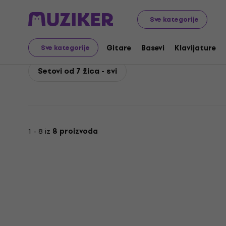
D'Addario
Gitare
Žice za gitare
Žice za električne 
Sve kategorije
D'Addario Setovi od 7 ž
Gitare
Basevi
Klavijature
Sve kategorije
Setovi od 7 žica - svi
1 - 8 iz
8 proizvoda