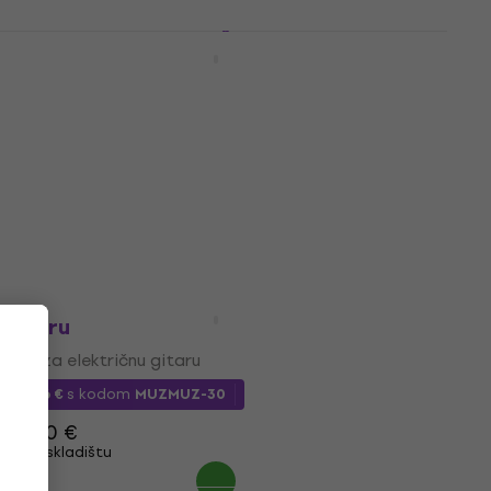
D'Addario NYXL1059 Žice za električnu
gitaru
Žice za električnu gitaru
4,9
/5
16,30 €
Na skladištu
D'Addario XSE1056 Žice za električnu
gitaru
Žice za električnu gitaru
17,26 €
s kodom
MUZMUZ-30
24,90 €
Na skladištu