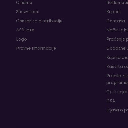
O nama
Reklamaci
Showroomi
Kuponi
Centar za distribuciju
Dostava
Affiliate
Načini pl
Logo
Praćenje 
Pravne informacije
Dodatne u
Kupnja be
Zaštita o
Pravila z
programa 
Opći uvjet
DSA
Izjava o p