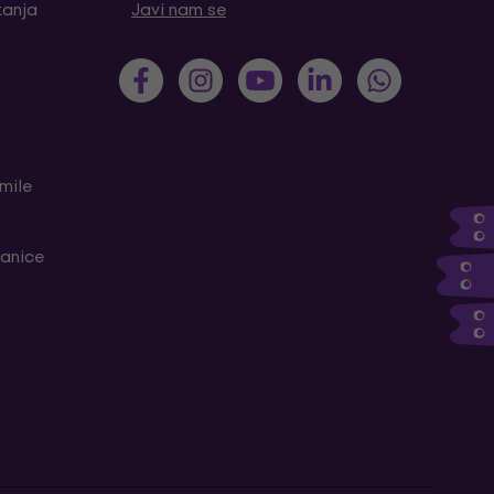
tanja
Javi nam se
mile
ranice