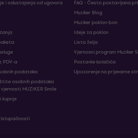
je i odustajanja od ugovora
FAQ - Često postavljana pi
Muziker Blog
Muziker poklon-bon
aćanja
Ideje za poklon
paketa
Lista želja
sluge
Vjernosni program Muziker S
z PDV-a
Postavke kolačića
sobnih podataka
Upozorenje na prijevarne st
aštite osobnih podataka
vjernosti MUZIKER Smile
i kupnje
ristupačnosti