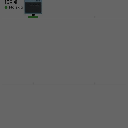
139 €
Na skladištu
Na skladištu
Boss CH-1 SET
Gitarski efekt
Boss CE-5 Gitarski
efekt (Kao novo)
Gitarski efekt
Gitarski efekt
4,5
/5
124 €
113 €
Na skladištu
Na skladištu
Boss RT-2 SET
Boss BF-3 SET Gitarski
Gitarski efekt
efekt
Gitarski efekt
Gitarski efekt
5
/5
4,5
/5
151 €
228,06 €
s kodom
Na skladištu
MUZMUZ-15