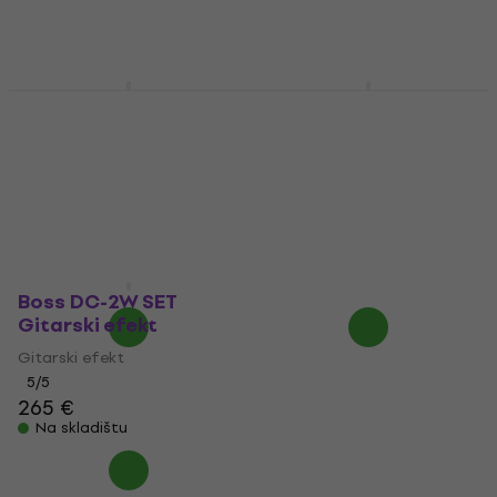
269 €
Na skladištu
Boss CE-5 SET
Boss CE-2W SET
Gitarski efekt
Gitarski efekt
Gitarski efekt
Gitarski efekt
4,7
/5
4,9
/5
121,10 €
s kodom
268,10 €
s kodom
MUZMUZ-5
MUZMUZ-5
139 €
289 €
Na skladištu
Na skladištu
Boss DC-2W SET
Gitarski efekt
Gitarski efekt
5
/5
265 €
Na skladištu