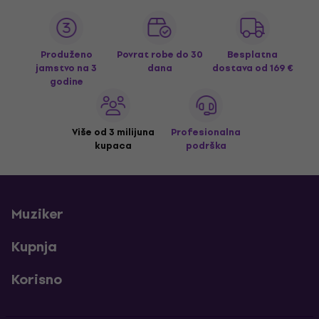
Produženo
Povrat robe do 30
Besplatna
jamstvo na 3
dana
dostava
od 169 €
godine
Više od 3 milijuna
Profesionalna
kupaca
podrška
Muziker
Kupnja
Korisno