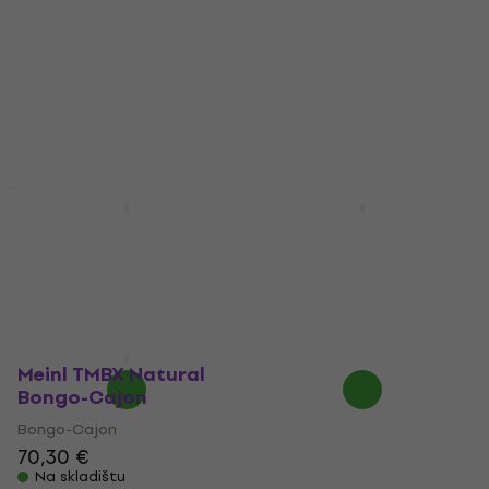
Meinl BCA1SNT-M
Nino NINO931 Natural
Natural Bongo-Cajon
Bongo-Cajon
Bongo-Cajon
Bongo-Cajon
4,4
/5
3,3
/5
62,30 €
30,50 €
Na skladištu
Na skladištu
Meinl TMBX Natural
Bongo-Cajon
Bongo-Cajon
70,30 €
Na skladištu