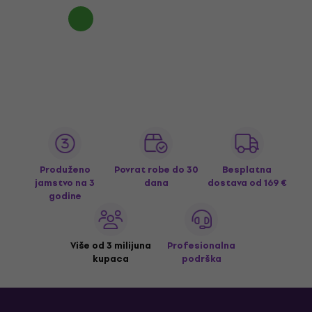
Produženo
Povrat robe do 30
Besplatna
jamstvo na 3
dana
dostava
od 169 €
godine
Više od 3 milijuna
Profesionalna
kupaca
podrška