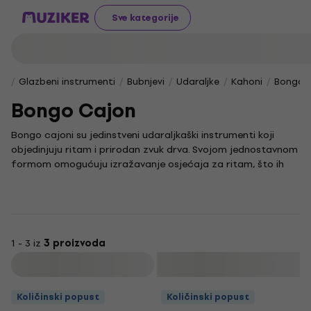
Sve kategorije
Glazbeni instrumenti
Bubnjevi
Udaraljke
Kahoni
Bongo 
Bongo Cajon
Bongo cajoni su jedinstveni udaraljkaški instrumenti koji
objedinjuju ritam i prirodan zvuk drva. Svojom jednostavnom
formom omogućuju izražavanje osjećaja za ritam, što ih
čini idealnim za najrazličitije glazbene stilove i improvizacije.
Jednostavnost sviranja i prirodan, topao ton čine bongo
cajon izvrsnim izborom za sve koji vole akustične
instrumente i žele na autentičan način istražiti svijet
udaraljki. Zbog svog toplijeg i intimnijeg zvuka, često se
1 - 3 iz
3 proizvoda
koriste u akustičnim nastupima i manjim glazbenim
Filtrirati
sastavima.
Količinski popust
Količinski popust