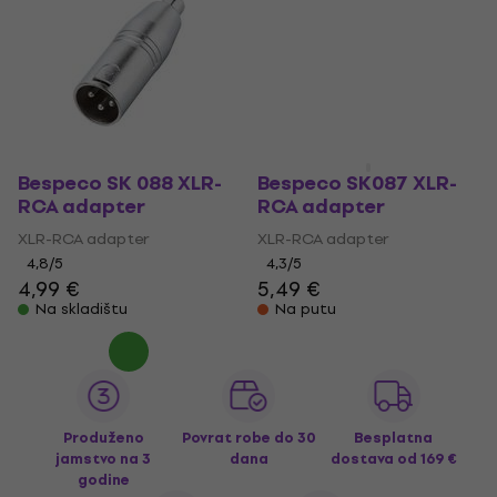
Bespeco SK 088 XLR-
Bespeco SK087 XLR-
RCA adapter
RCA adapter
XLR-RCA adapter
XLR-RCA adapter
4,8
/5
4,3
/5
4,99 €
5,49 €
Na skladištu
Na putu
Produženo
Povrat robe do 30
Besplatna
jamstvo na 3
dana
dostava
od 169 €
godine