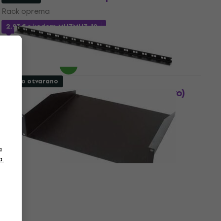
Rack oprema
2,97 €
s kodom
MUZMUZ-10
3,39 €
Na skladištu
Samo otvarano
Bespeco RK110 Rack oprema (Kao novo)
Rack oprema
12 €
13,50 €
Na skladištu
a
a.
Bespeco PR2K Rack oprema (Samo
otvarano)
Rack oprema
36,10 €
39 €