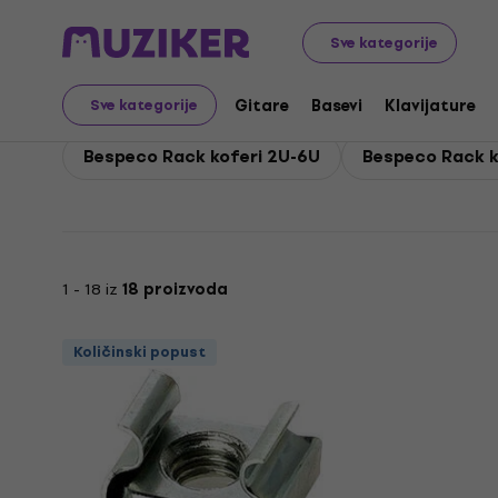
Bespeco
Pribor
Torbe, koferi i navlake
Bespeco Rack 
Sve kategorije
Bespeco Rack koferi i s
Gitare
Basevi
Klavijature
Sve kategorije
Bespeco Rack koferi 2U-6U
Bespeco Rack k
1 - 18 iz
18 proizvoda
Količinski popust