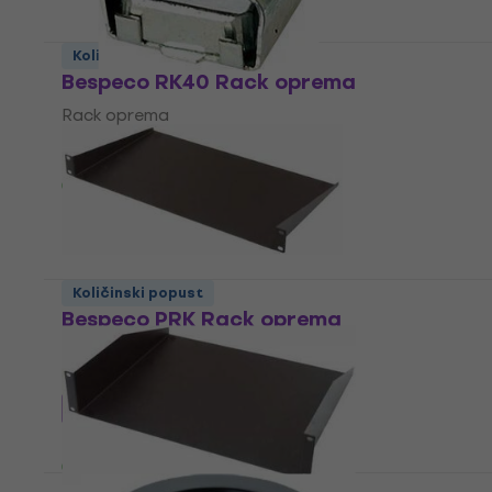
Količinski popust
Bespeco RK40 Rack oprema
Rack oprema
4,7
/5
0,59 €
Na skladištu
Količinski popust
Bespeco PRK Rack oprema
Rack oprema
4,6
/5
26,60 €
s kodom
MUZMUZ-5
28,90 €
Na skladištu