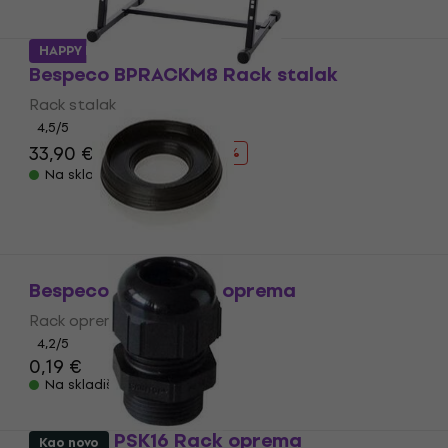
HAPPY HOUR
Bespeco BPRACKM8 Rack stalak
Rack stalak
4,5
/5
33,90 €
42,40 €
- 20 %
Na skladištu
Bespeco RK30 Rack oprema
Rack oprema
4,2
/5
0,19 €
Na skladištu
Bespeco PSK16 Rack oprema
Kao novo