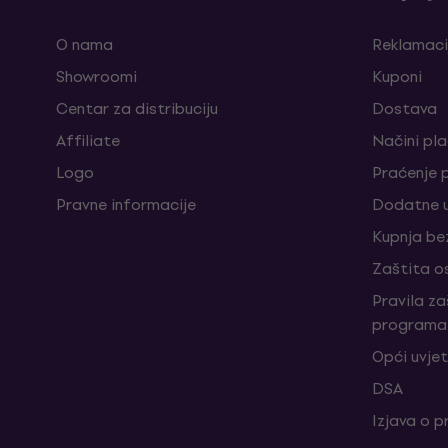
O nama
Reklamaci
Showroomi
Kuponi
Centar za distribuciju
Dostava
Affiliate
Načini pl
Logo
Praćenje 
Pravne informacije
Dodatne u
Kupnja be
Zaštita o
Pravila z
programa 
Opći uvjet
DSA
Izjava o p