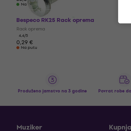
Na skladištu
Bespeco RK25 Rack oprema
Rack oprema
4,4
/5
0,29 €
Na putu
Produženo jamstvo na 3 godine
Povrat robe d
Muziker
Kupnj