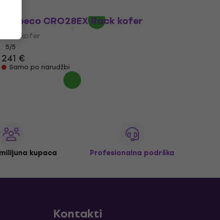
Na skladištu
Bespeco CRO28EX Rack kofer
Rack kofer
5
/5
241 €
Samo po narudžbi
 milijuna kupaca
Profesionalna podrška
Kontakti