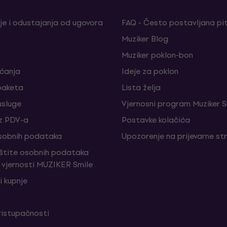
je i odustajanja od ugovora
FAQ - Često postavljana pi
Muziker Blog
Muziker poklon-bon
aćanja
Ideje za poklon
paketa
Lista želja
sluge
Vjernosni program Muziker S
z PDV-a
Postavke kolačića
sobnih podataka
Upozorenje na prijevarne st
aštite osobnih podataka
vjernosti MUZIKER Smile
i kupnje
ristupačnosti