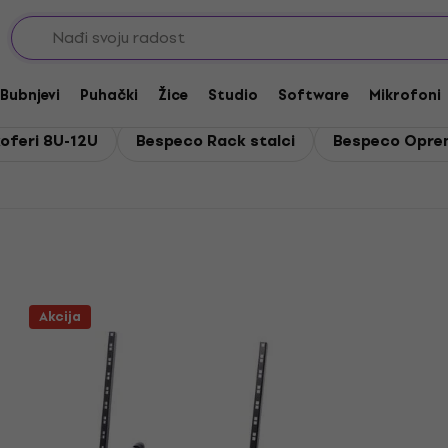
koferi i stalci
talci
Bubnjevi
Puhački
Žice
Studio
Software
Mikrofoni
oferi 8U-12U
Bespeco Rack stalci
Bespeco Opre
Akcija