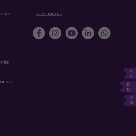
tanja
Javi nam se
mile
ranice