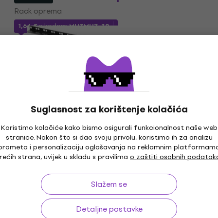
Rack oprema
1,64 €
s kodom
MUZMUZ-30
2,39 €
Na skladištu
Kao novo
Bespeco RK110 Rack oprema (Kao novo)
Rack oprema
Suglasnost za korištenje kolačića
12 €
13,50 €
Koristimo kolačiće kako bismo osigurali funkcionalnost naše web
Na skladištu
stranice. Nakon što si dao svoju privolu, koristimo ih za analizu
prometa i personalizaciju oglašavanja na reklamnim platformam
rećih strana, uvijek u skladu s pravilima
o zaštiti osobnih podatak
Bespeco CRO23EX Rack kofer (Kao novo)
Slažem se
Rack kofer
117 €
126,72 €
- 8 %
Detaljne postavke
Na skladištu