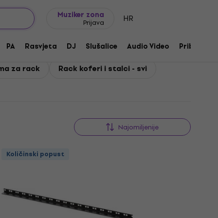
Ideje za poklon
FAQ
Muziker Blog
Muziker zona
HR
Prijava
PA
Rasvjeta
DJ
Slušalice
Audio Video
Pribor
ma za rack
Rack koferi i stalci - svi
Najomiljenije
Količinski popust