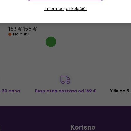
Informacije i kolačići
Bespeco CRO24EX Rack kofer
Rack kofer
153 €
156 €
Na putu
o 30 dana
Besplatna dostava
od 169 €
Više od 3
a
Korisno