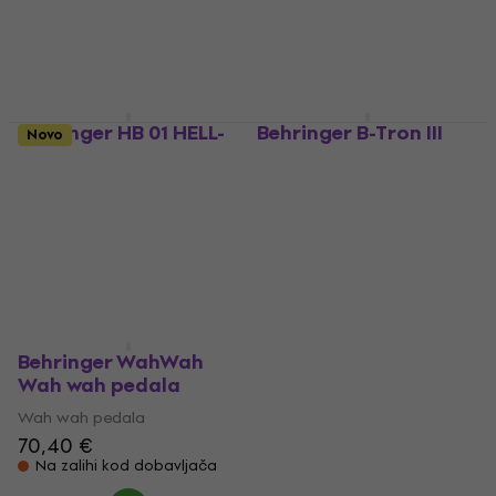
Behringer HB 01 HELL-
Behringer B-Tron III
Novo
BABE Wah wah pedala
Envelope Filter Wah
wah pedala
Wah wah pedala
Wah wah pedala
4,1
/5
60,30 €
69 €
71 €
Na skladištu
Na skladištu
Behringer WahWah
Wah wah pedala
Wah wah pedala
70,40 €
Na zalihi kod dobavljača