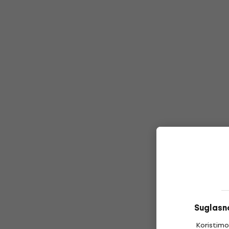
Suglasno
Koristimo