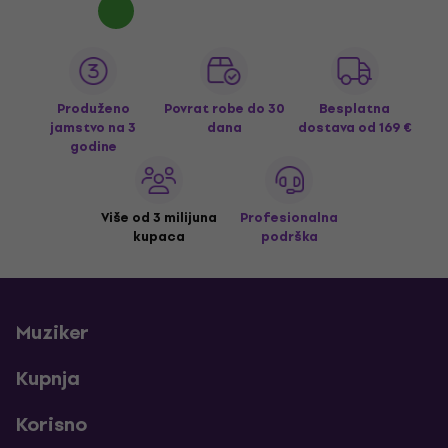
Produženo
Povrat robe do 30
Besplatna
jamstvo na 3
dana
dostava
od 169 €
godine
Više od 3 milijuna
Profesionalna
kupaca
podrška
Muziker
Kupnja
Korisno