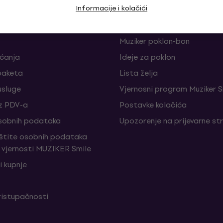
Informacije i kolačići
je i odustajanja od ugovora
FAQ - Često postavljana pi
Muziker Blog
Muziker poklon-bon
aćanja
Ideje za poklon
paketa
Lista želja
sluge
Vjernosni program Muziker S
z PDV-a
Postavke kolačića
sobnih podataka
Upozorenje na prijevarne st
aštite osobnih podataka
vjernosti MUZIKER Smile
i kupnje
ristupačnosti