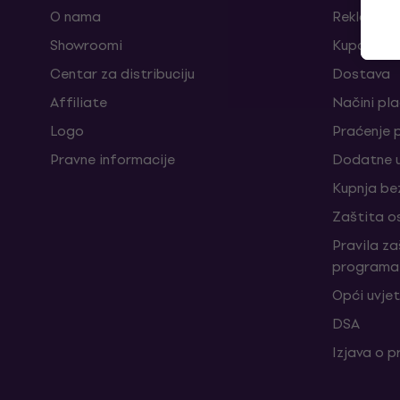
O nama
Reklamaci
Showroomi
Kuponi
Centar za distribuciju
Dostava
Affiliate
Načini pl
Logo
Praćenje 
Pravne informacije
Dodatne u
Kupnja be
Zaštita o
Pravila z
programa 
Opći uvjet
DSA
Izjava o p