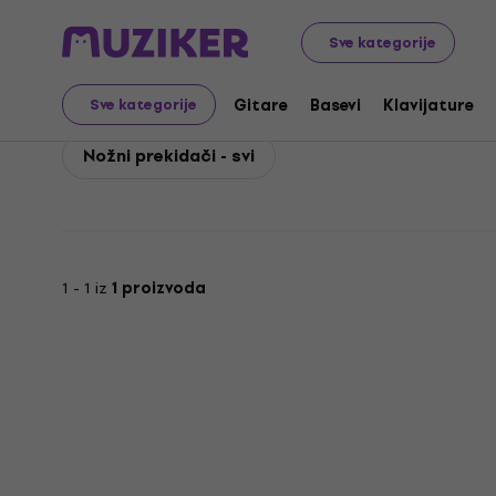
Behringer
Gitare
Gitarska pojačala
Prekidači i kon
Sve kategorije
Behringer Nožni prekid
Gitare
Basevi
Klavijature
Sve kategorije
Nožni prekidači - svi
1 - 1 iz
1 proizvoda