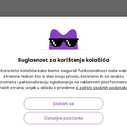
Suglasnost za korištenje kolačića
Koristimo kolačiće kako bismo osigurali funkcionalnost naše web
stranice. Nakon što si dao svoju privolu, koristimo ih za analizu
o 30 dana
Besplatna dostava
od 169 €
Više od 3
prometa i personalizaciju oglašavanja na reklamnim platformam
rećih strana, uvijek u skladu s pravilima
o zaštiti osobnih podatak
Slažem se
a
Korisno
Detaljne postavke