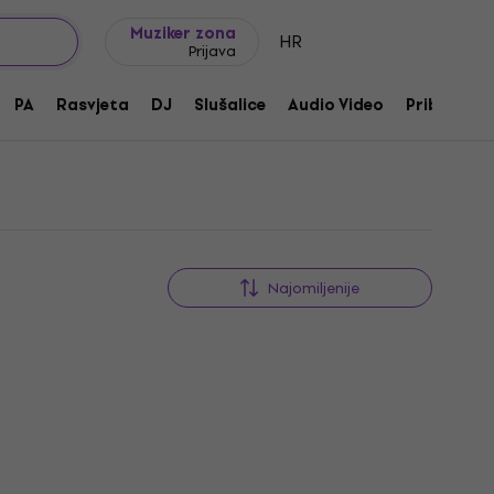
Ideje za poklon
FAQ
Muziker Blog
Muziker zona
HR
Prijava
PA
Rasvjeta
DJ
Slušalice
Audio Video
Pribor
Najomiljenije