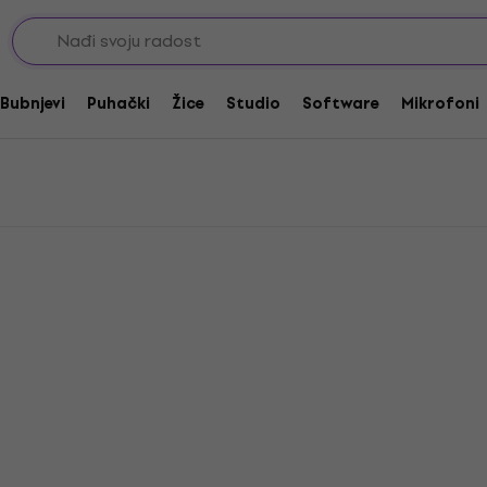
trole stopala
Behringer Nožni prekidači
ači
Bubnjevi
Puhački
Žice
Studio
Software
Mikrofoni