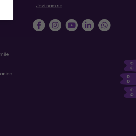
tanja
Javi nam se
mile
ranice