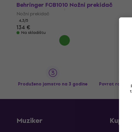
Behringer FCB1010 Nožni prekidač
Nožni prekidač
4,3
/5
134 €
Na skladištu
Produženo jamstvo na 3 godine
Povrat robe d
t
Muziker
Kupnj