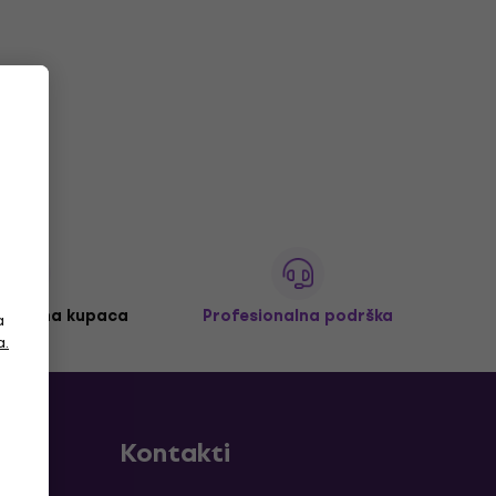
 milijuna kupaca
Profesionalna podrška
a
a.
Kontakti