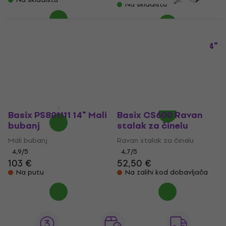
Na skladištu
Basix F893.010
Basix F893.100
Marširajući bubanj 12"
Marširajući bubanj 14"
White (Kao novo)
White (Kao novo)
Marching bubanj
Marching bubanj
76,10 €
102 €
120 €
- 15 %
87,02 €
- 13 %
Na skladištu
Na skladištu
Basix PS801111 14" Mali
Basix CS600 Ravan
bubanj
stalak za činelu
Mali bubanj
Ravan stalak za činelu
4,9
/5
4,7
/5
103 €
52,50 €
Na putu
Na zalihi kod dobavljača