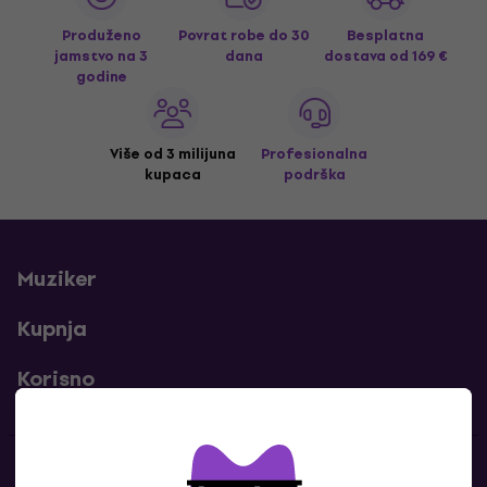
Produženo
Povrat robe do 30
Besplatna
jamstvo na 3
dana
dostava
od 169 €
godine
Više od 3 milijuna
Profesionalna
kupaca
podrška
Muziker
Kupnja
Korisno
Kontakti