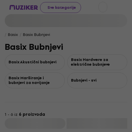
Sve kategorije
Basix
Basix Bubnjevi
Basix Bubnjevi
Basix Hardwere za
Basix Akustični bubnjevi
električne bubnjeve
Basix Marširanje i
Bubnjevi - svi
bubnjevi za navijanje
1 - 6 iz
6 proizvoda
Filtrirati