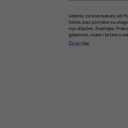
Udarac za bas bubanj od flis
želite, bez potrebe za ulag
nije uključen. Značajke: Preb
glasnoće, zvuka i brzine u s
pluta!) visoke gustoće s bijel
Čitaj više