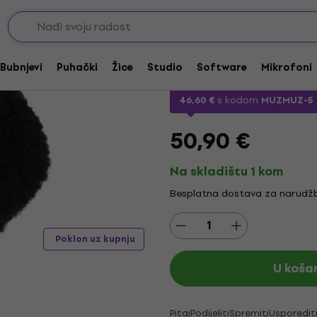
njeve
Batić za bas bubanj
Ahead AHSKBK Speed
Bubnjevi
Puhački
Žice
Studio
Software
Mikrofoni
Marka:
Ahead
Kod proizvoda:
22
46,60 €
s kodom
MUZMUZ-5
50,90 €
Na skladištu 1 kom
Besplatna dostava za narudžb
Poklon uz kupnju
U koša
Pitaj
Podijeliti
Spremiti
Usporedit