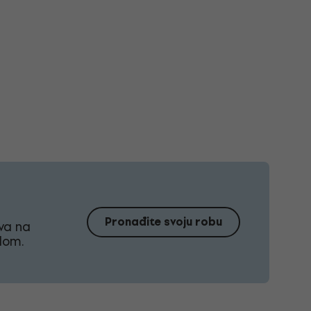
Pronađite svoju robu
va na
ilom.