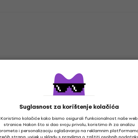
Suglasnost za korištenje kolačića
Koristimo kolačiće kako bismo osigurali funkcionalnost naše web
stranice. Nakon što si dao svoju privolu, koristimo ih za analizu
prometa i personalizaciju oglašavanja na reklamnim platformam
rećih strana, uvijek u skladu s pravilima
o zaštiti osobnih podatak