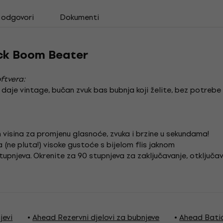
i odgovori
Dokumenti
ck Boom Beater
ftvera:
 daje vintage, bučan zvuk bas bubnja koji želite, bez potreb
h visina za promjenu glasnoće, zvuka i brzine u sekundama!
 (ne pluta!) visoke gustoće s bijelom flis jaknom
pnjeva. Okrenite za 90 stupnjeva za zaključavanje, otključavan
jevi
Ahead Rezervni djelovi za bubnjeve
Ahead Bati