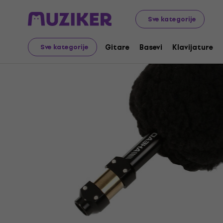
Glazbeni instrumenti
Bubnjevi
Rezervni djelovi za bub
Sve kategorije
Gitare
Basevi
Klavijature
Sve kategorije