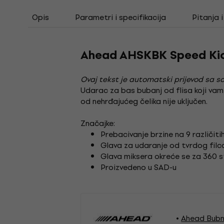
Opis
Parametri i specifikacija
Pitanja 
Ahead AHSKBK Speed Ki
Ovaj tekst je automatski prijevod sa so
Udarac za bas bubanj od flisa koji vam
od nehrđajućeg čelika nije uključen.
Značajke:
Prebacivanje brzine na 9 različiti
Glava za udaranje od tvrdog filca
Glava miksera okreće se za 360 stu
Proizvedeno u SAD-u
Ahead Bubn