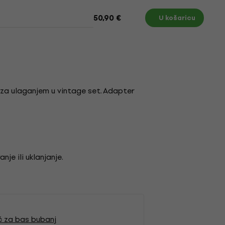
50,90 €
U košaricu
e za ulaganjem u vintage set. Adapter
je ili uklanjanje.
ć za bas bubanj