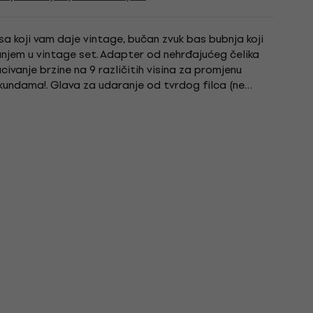
a koji vam daje vintage, bučan zvuk bas bubnja koji
anjem u vintage set. Adapter od nehrđajućeg čelika
acivanje brzine na 9 različitih visina za promjenu
ekundama!. Glava za udaranje od tvrdog filca (ne
om...