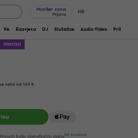
Ideje za poklon
FAQ
Muziker Blog
Muziker zona
HR
Prijava
 Kick Boom Beater
PA
Rasvjeta
DJ
Slušalice
Audio Video
Pribor
8827
Iskoristi
e veće od 169 €
ricu
50 bodova
i
Prijaviti bolju cijenu
Pratiti cijenu