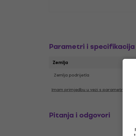
Parametri i specifikacija
Zemlja
Zemlja podrijetla
Kina
Imam primjedbu u vezi s parametrima
Pitanja i odgovori
t