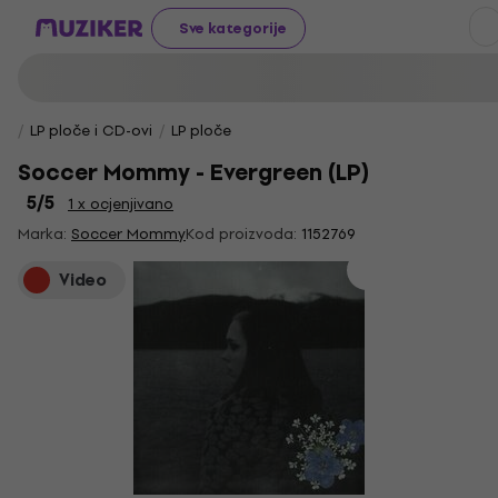
Sve kategorije
LP ploče i CD-ovi
LP ploče
Soccer Mommy - Evergreen (LP)
5
/5
1 x ocjenjivano
Marka:
Soccer Mommy
Kod proizvoda:
1152769
Video