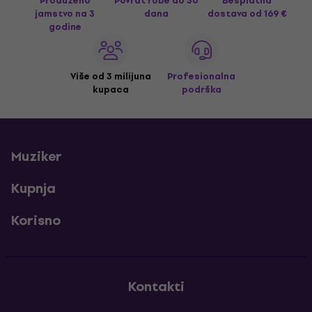
Produženo
Povrat robe do 30
Besplatna
jamstvo na 3
dana
dostava
od 169 €
godine
Više od 3 milijuna
Profesionalna
kupaca
podrška
Muziker
Kupnja
Korisno
Kontakti