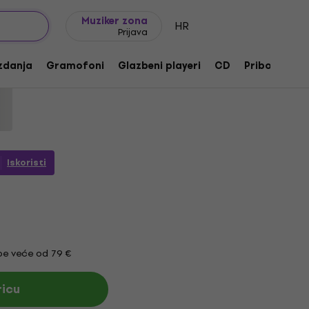
Ideje za poklon
FAQ
Muziker Blog
Muziker zona
HR
Prijava
n (CD)
zdanja
Gramofoni
Glazbeni playeri
CD
Pribor
Po
oda:
1181315
Iskoristi
e veće od 79 €
ricu