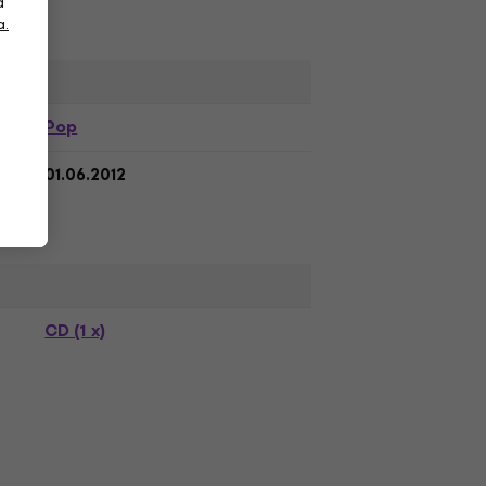
a
a.
Pop
01.06.2012
CD (1 x)