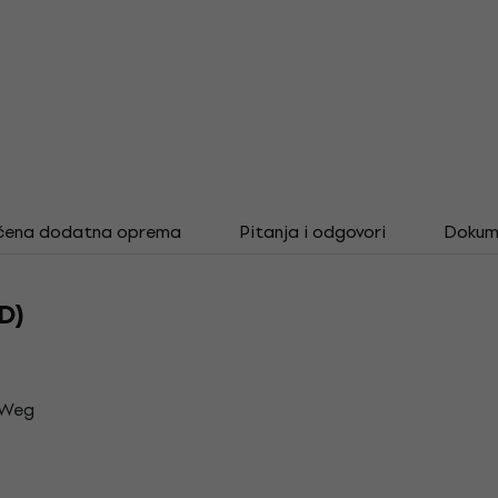
čena dodatna oprema
Pitanja i odgovori
Dokum
D)
 Weg