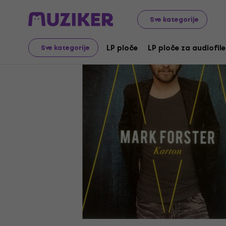
LP ploče i CD-ovi
Glazbeni CD-i
Sve kategorije
LP ploče
LP ploče za audiofile
Sve kategorije
Video