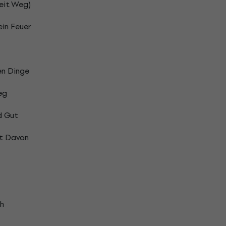
eit Weg)
in Feuer
en Dinge
eg
d Gut
st Davon
h