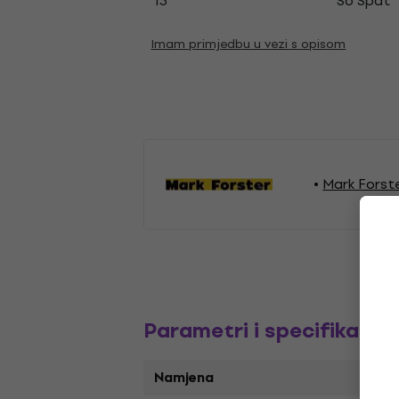
13
So Spät
Imam primjedbu u vezi s opisom
Mark Forst
Parametri i specifikacija
Namjena