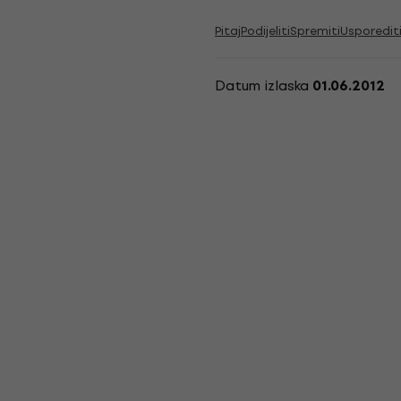
Pitaj
Podijeliti
Spremiti
Usporedit
Datum izlaska
01.06.2012