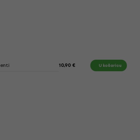
enti
10,90 €
U košaricu