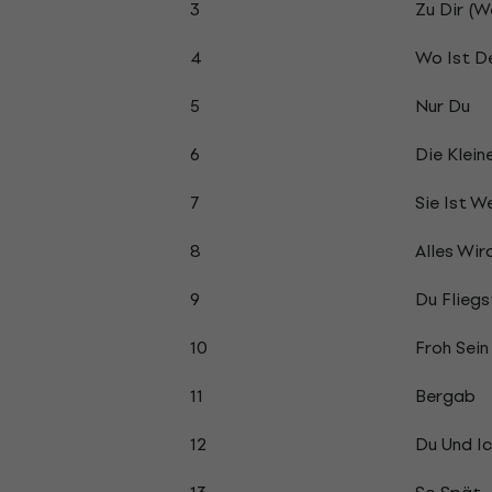
3
Zu Dir (W
4
Wo Ist De
5
Nur Du
6
Die Klein
7
Sie Ist W
8
Alles Wir
9
Du Flieg
10
Froh Sein
11
Bergab
12
Du Und Ic