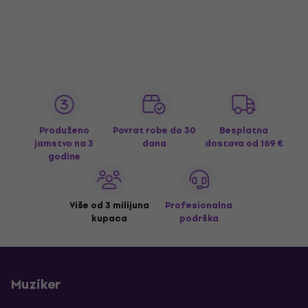
Produženo
Povrat robe do 30
Besplatna
jamstvo na 3
dana
dostava
od 169 €
godine
Više od 3 milijuna
Profesionalna
kupaca
podrška
Muziker