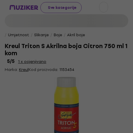
Sve kategorije
Umjetnost
Slikanje
Boje
Akril boje
Kreul Triton S Akrilna boja Citron 750 ml 1
kom
5
/5
1 x ocjenjivano
Marka:
Kreul
Kod proizvoda:
1153454