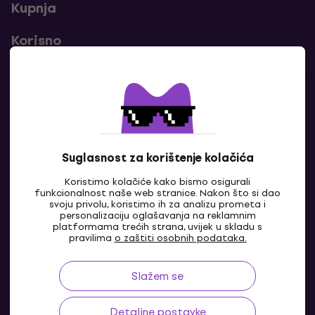
Kupnja
Korisno
Kontakti
Javi nam se
Suglasnost za korištenje kolačića
Koristimo kolačiće kako bismo osigurali
funkcionalnost naše web stranice. Nakon što si dao
svoju privolu, koristimo ih za analizu prometa i
personalizaciju oglašavanja na reklamnim
platformama trećih strana, uvijek u skladu s
pravilima
o zaštiti osobnih podataka.
Slažem se
HR
Detaljne postavke