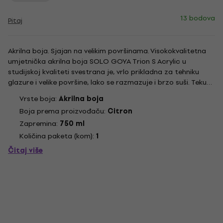
13 bodova
Pitaj
Akrilna boja. Sjajan na velikim površinama. Visokokvalitetna
umjetnička akrilna boja SOLO GOYA Trion S Acrylic u
studijskoj kvaliteti svestrana je, vrlo prikladna za tehniku ​​
glazure i velike površine, lako se razmazuje i brzo suši. Tekuću
konzistenciju koriste umjetnici posebno za temeljne
Vrste boja:
Akrilna boja
premaze i velike pozadinske dizajne. Umjetnička...
Boja prema proizvođaču:
Citron
Zapremina:
750 ml
Količina paketa (kom):
1
Čitaj više