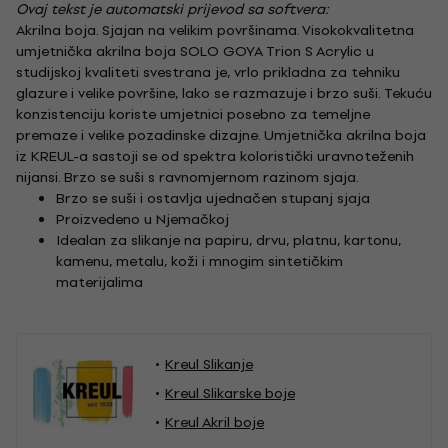
Ovaj tekst je automatski prijevod sa softvera:
Akrilna boja. Sjajan na velikim površinama. Visokokvalitetna
umjetnička akrilna boja SOLO GOYA Trion S Acrylic u
studijskoj kvaliteti svestrana je, vrlo prikladna za tehniku ​​
glazure i velike površine, lako se razmazuje i brzo suši. Tekuću
konzistenciju koriste umjetnici posebno za temeljne
premaze i velike pozadinske dizajne. Umjetnička akrilna boja
iz KREUL-a sastoji se od spektra koloristički uravnoteženih
nijansi. Brzo se suši s ravnomjernom razinom sjaja.
Brzo se suši i ostavlja ujednačen stupanj sjaja
Proizvedeno u Njemačkoj
Idealan za slikanje na papiru, drvu, platnu, kartonu,
kamenu, metalu, koži i mnogim sintetičkim
materijalima
Kreul Slikanje
Kreul Slikarske boje
Kreul Akril boje