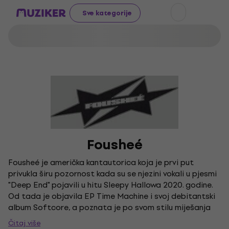
Sve kategorije
Fousheé
Fousheé je američka kantautorica koja je prvi put
privukla širu pozornost kada su se njezini vokali u pjesmi
"Deep End" pojavili u hitu Sleepy Hallowa 2020. godine.
Od tada je objavila EP Time Machine i svoj debitantski
album Softcore, a poznata je po svom stilu miješanja
žanrova i suradnji s umjetnicima poput Vincea Staplesa,
Čitaj više