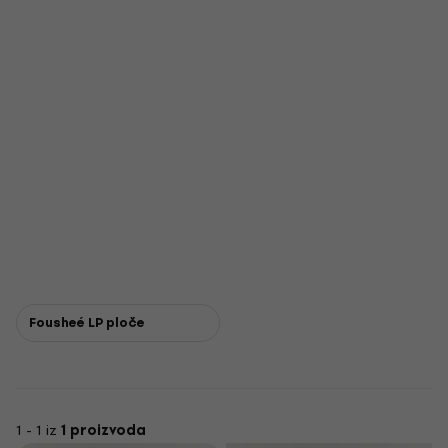
Fousheé LP ploče
1 - 1 iz
1 proizvoda