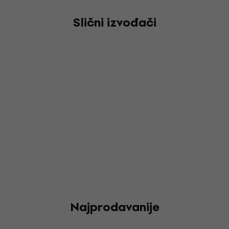
Lil Waynea, Jamesa Blakea i Stevea Lacyja.
Slični izvođači
Najprodavanije