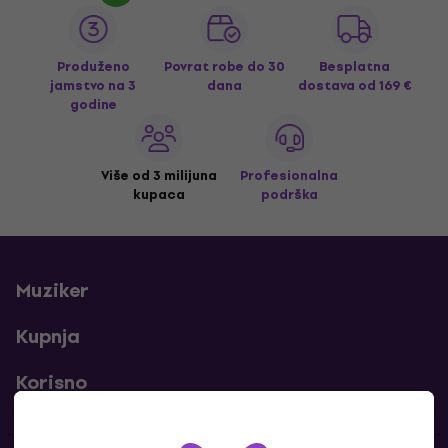
Produženo
Povrat robe do 30
Besplatna
jamstvo na 3
dana
dostava
od 169 €
godine
Više od 3 milijuna
Profesionalna
kupaca
podrška
Muziker
Kupnja
Korisno