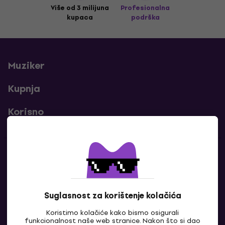
Više od 3 milijuna
Profesionalna
kupaca
podrška
Muziker
Kupnja
Korisno
Kontakti
Javi nam se
Suglasnost za korištenje kolačića
Koristimo kolačiće kako bismo osigurali
funkcionalnost naše web stranice. Nakon što si dao