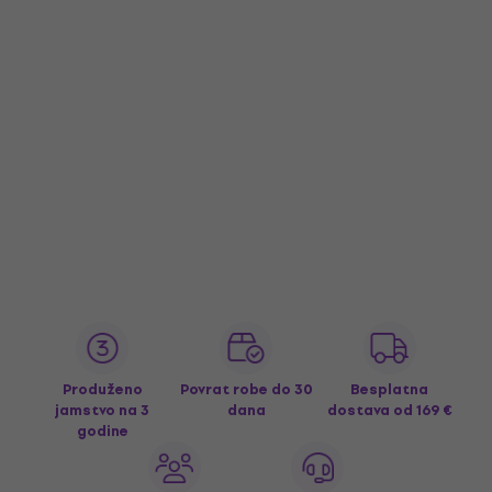
Produženo
Povrat robe do 30
Besplatna
jamstvo na 3
dana
dostava
od 169 €
godine