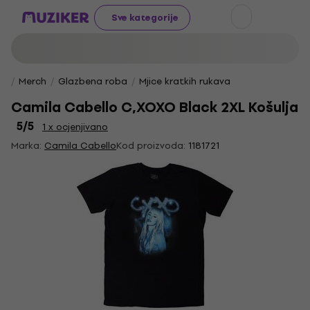
Sve kategorije
Merch
Glazbena roba
Mjice kratkih rukava
Camila Cabello C,XOXO Black 2XL Košulja
5
/5
1 x ocjenjivano
Marka:
Camila Cabello
Kod proizvoda:
1181721