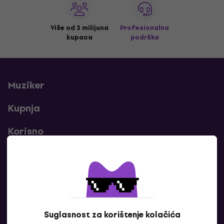
Više od 3 milijuna
Profesionalna
kupaca
podrška
Muziker
Kupnja
Korisno
Kontakti
Javi nam se
Suglasnost za korištenje kolačića