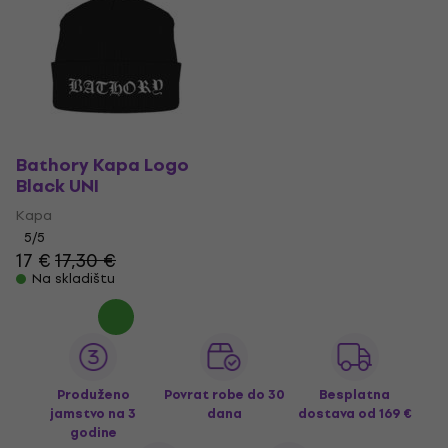
Bathory Kapa Logo
Black UNI
Kapa
5
/5
17 €
17,30 €
Na skladištu
Produženo
Povrat robe do 30
Besplatna
jamstvo na 3
dana
dostava
od 169 €
godine