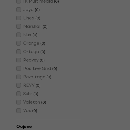
IK Multimedia
(
0
)
Joyo
(
0
)
Line6
(
0
)
Marshall
(
0
)
Nux
(
0
)
Orange
(
0
)
Ortega
(
0
)
Peavey
(
0
)
Positive Grid
(
0
)
Revoltage
(
0
)
REVV
(
0
)
Suhr
(
0
)
Valeton
(
0
)
Vox
(
0
)
Ocjene