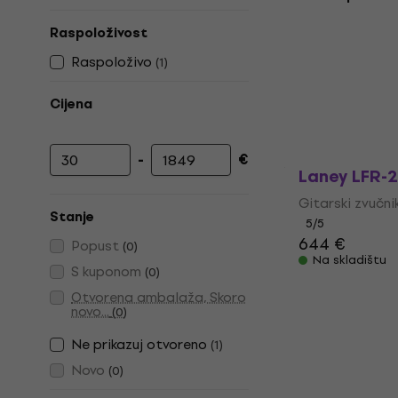
Raspoloživost
Raspoloživo
(
1
)
Cijena
-
€
Najniža cijena
Najviša cijena
Laney LFR-2
Gitarski zvučni
Stanje
5
/5
644 €
Popust
(
0
)
Na skladištu
S kuponom
(
0
)
Otvorena ambalaža, Skoro
novo...
(
0
)
Ne prikazuj otvoreno
(
1
)
Novo
(
0
)