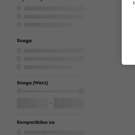
t
Snaga
Snaga (Watt)
-
Kompatibilno sa