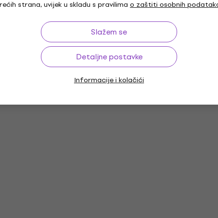
rećih strana, uvijek u skladu s pravilima
o zaštiti osobnih podatak
Slažem se
Detaljne postavke
Informacije i kolačići