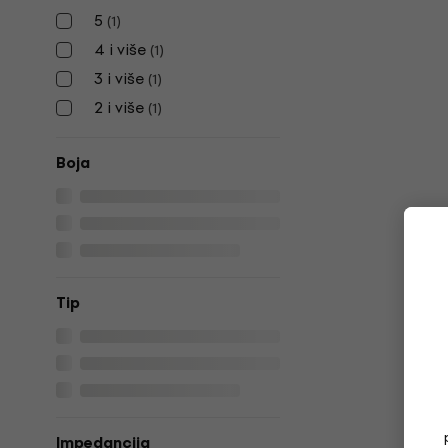
5
(
1
)
4 i više
(
1
)
3 i više
(
1
)
2 i više
(
1
)
Boja
Tip
Impedancija