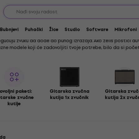
, 800 W
Bubnjevi
Puhački
Žice
Studio
Software
Mikrofoni
ogućuju zvuku da dođe do punog izražaja. Ako želiš postići au
ne modele koji će zadovoljiti tvoje potrebe, bilo da si početn
nskoj kvaliteti zvuka, osiguravajući da tvoj nastup zvuči besp
e prepoznatljiv ton i snagu.
binete koji su idealni za različite glazbene stilove i situacije
 iskustvo.
tarske kabinete
koji će zadovoljiti različite glazbene ukuse.
ovoljni paketi:
Gitarska zvučna
Gitarska zvu
ti istraži i našu ponudu
gitarskih pedala
. Pravi izbor opreme
tarske zvučne
kutija 1x zvučnik
kutija 2x zvuč
kutije
eć iskusni gitarist, kabineti renomiranih proizvođača poput I
u.
oda