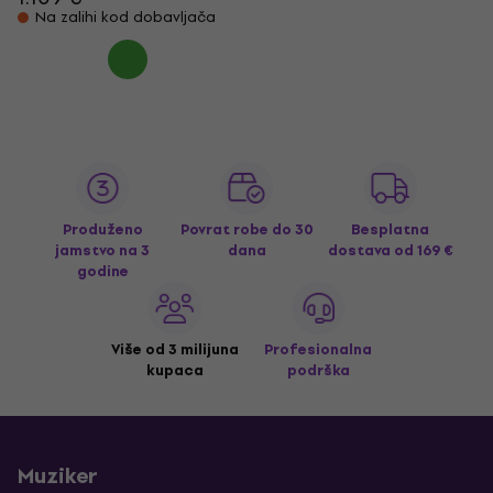
Na zalihi kod dobavljača
Produženo
Povrat robe do 30
Besplatna
jamstvo na 3
dana
dostava
od 169 €
godine
Više od 3 milijuna
Profesionalna
kupaca
podrška
Muziker