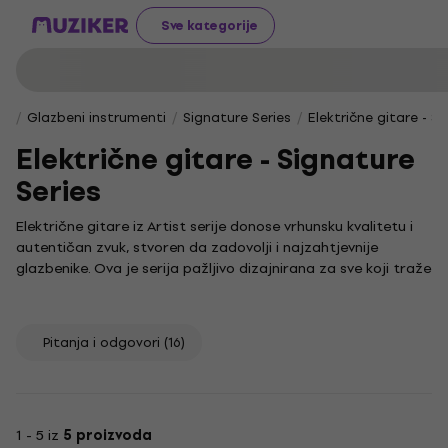
Sve kategorije
Glazbeni instrumenti
Signature Series
Električne gitare - S
Električne gitare - Signature
Series
Električne gitare iz Artist serije donose vrhunsku kvalitetu i
autentičan zvuk, stvoren da zadovolji i najzahtjevnije
glazbenike. Ova je serija pažljivo dizajnirana za sve koji traže
instrument s jedinstvenim karakterom i prepoznatljivim
stilom.
Neka te inspiriraju legende poput Davida Gilmoura, čije ime
Pitanja i odgovori
(16)
simbolizira glazbenu izvrsnost. Njegov revolucionarni utjecaj
na svijet glazbe i gitarističku tehniku služi kao vječni uzor, a
duh takve inovacije utkan je i u naše električne gitare.
Za potpunu kontrolu nad svojim zvukom, ne zaboravi
1 - 5 iz
5 proizvoda