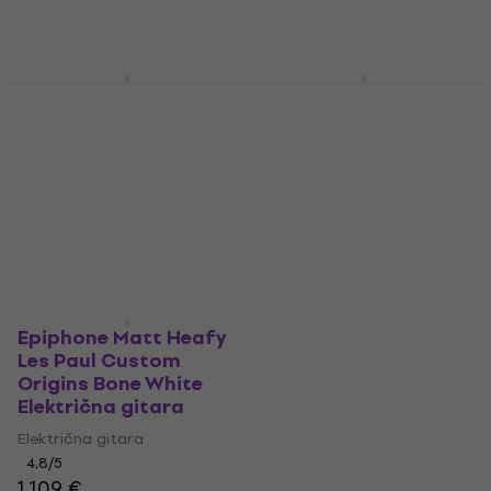
Na putu
1.069 €
1.097,91 €
Na skladištu
Epiphone Matt Heafy
Epiphone Matt Heafy
Les Paul Custom
Les Paul Custom
Origins 7 Bone White
Origins 7 Ebony
Električna gitara
Električna gitara
Električna gitara
Električna gitara
4,8
/5
4,8
/5
1.219 €
1.429 €
Na zalihi kod dobavljača
Na zalihi kod dobavljača
Epiphone Matt Heafy
Les Paul Custom
Origins Bone White
Električna gitara
Električna gitara
4,8
/5
1.109 €