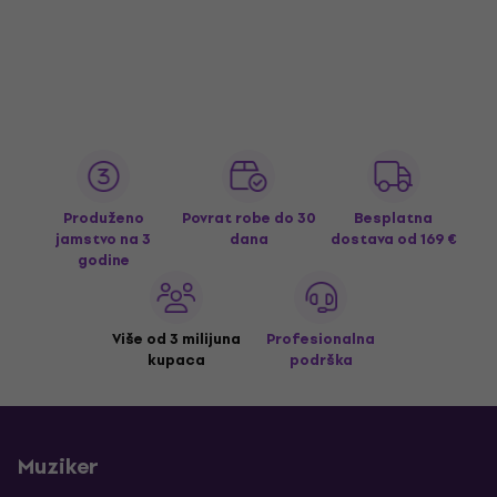
Produženo
Povrat robe do 30
Besplatna
jamstvo na 3
dana
dostava
od 169 €
godine
Više od 3 milijuna
Profesionalna
kupaca
podrška
Muziker