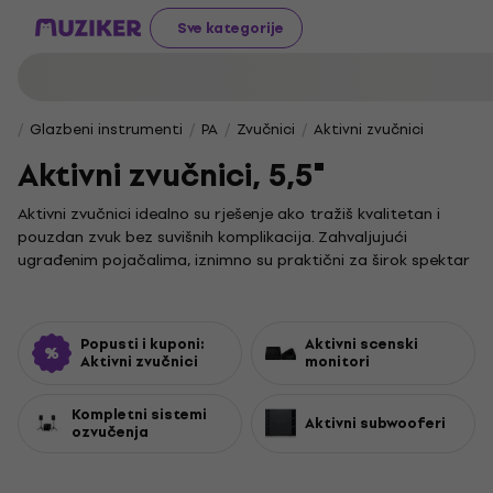
Sve kategorije
Glazbeni instrumenti
PA
Zvučnici
Aktivni zvučnici
Aktivni zvučnici, 5,5"
Aktivni zvučnici idealno su rješenje ako tražiš kvalitetan i
pouzdan zvuk bez suvišnih komplikacija. Zahvaljujući
ugrađenim pojačalima, iznimno su praktični za širok spektar
glazbenih i scenskih primjena – od nastupa uživo do
ozvučenja raznih događanja.
Za profesionalnu scensku primjenu, aktivni scenski monitori
Popusti i kuponi:
Aktivni scenski
pružaju ti preciznu zvučnu sliku kako bi svaki nastup bio
Aktivni zvučnici
monitori
savršen. Kompletni razglasni SR sustavi nude cjelovita
rješenja za ozvučenje, dok će duboki basovi iz aktivnih
Kompletni sistemi
Aktivni subwooferi
subwoofera upotpuniti svaki glazbeni doživljaj.
ozvučenja
Ako želiš dodatno poboljšati svoj zvuk, razmisli o dodacima
za održavanje, zaštitu i proširenje funkcionalnosti tvoje